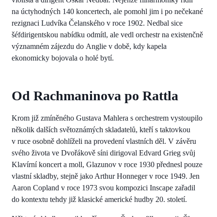
na úctyhodných 140 koncertech, ale pomohl jim i po nečekané
rezignaci Ludvíka Čelanského v roce 1902. Nedbal sice
šéfdirigentskou nabídku odmítl, ale vedl orchestr na existenčně
významném zájezdu do Anglie v době, kdy kapela
ekonomicky bojovala o holé bytí.
Od Rachmaninova po Rattla
Krom již zmíněného Gustava Mahlera s orchestrem vystoupilo
několik dalších světoznámých skladatelů, kteří s taktovkou
v ruce osobně dohlíželi na provedení vlastních děl. V závěru
svého života ve Dvořákově síni dirigoval Edvard Grieg svůj
Klavírní koncert a moll, Glazunov v roce 1930 přednesl pouze
vlastní skladby, stejně jako Arthur Honneger v roce 1949. Jen
Aaron Copland v roce 1973 svou kompozici Inscape zařadil
do kontextu tehdy již klasické americké hudby 20. století.