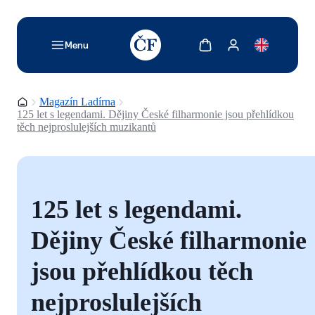
TODO: Add description for reader
Zobrazit košík
Zobrazit můj účet
Menu
Domovská stránka
Magazín Ladírna
125 let s legendami. Dějiny České filharmonie jsou přehlídkou
těch nejproslulejších muzikantů
125 let s legendami.
Dějiny České filharmonie
jsou přehlídkou těch
nejproslulejších