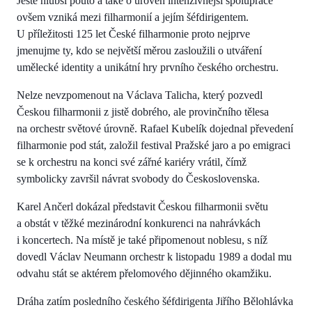
Ještě hlubší pouto a také o úroveň intenzivnější spolupráce
ovšem vzniká mezi filharmonií a jejím šéfdirigentem.
U příležitosti 125 let České filharmonie proto nejprve
jmenujme ty, kdo se největší měrou zasloužili o utváření
umělecké identity a unikátní hry prvního českého orchestru.
Nelze nevzpomenout na Václava Talicha, který pozvedl
Českou filharmonii z jistě dobrého, ale provinčního tělesa
na orchestr světové úrovně. Rafael Kubelík dojednal převedení
filharmonie pod stát, založil festival Pražské jaro a po emigraci
se k orchestru na konci své zářné kariéry vrátil, čímž
symbolicky završil návrat svobody do Československa.
Karel Ančerl dokázal představit Českou filharmonii světu
a obstát v těžké mezinárodní konkurenci na nahrávkách
i koncertech. Na místě je také připomenout noblesu, s níž
dovedl Václav Neumann orchestr k listopadu 1989 a dodal mu
odvahu stát se aktérem přelomového dějinného okamžiku.
Dráha zatím posledního českého šéfdirigenta Jiřího Bělohlávka