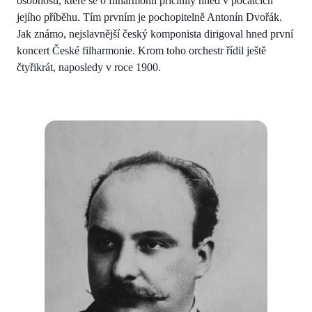
osobnosti, které se o filharmonii přičinily hned v počátcích
jejího příběhu. Tím prvním je pochopitelně Antonín Dvořák.
Jak známo, nejslavnější český komponista dirigoval hned první
koncert České filharmonie. Krom toho orchestr řídil ještě
čtyřikrát, naposledy v roce 1900.