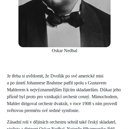
Oskar Nedbal
Je třeba si uvědomit, že Dvořák po své americké misi
a po úmrtí Johannese Brahmse patřil spolu s Gustavem
Mahlerem k nejvýznamnějším žijícím skladatelům. Důkaz jeho
přízně byl proto pro vznikající orchestr cenný. Mimochodem,
Mahler dirigoval orchestr dvakrát, v roce 1908 s ním provedl
světovou premiéru své sedmé symfonie.
Zásadní roli v dějinách orchestru sehrál také český skladatel,
violista a dirigent Oskar Nedbal. Nejenže filharmoniky řídil