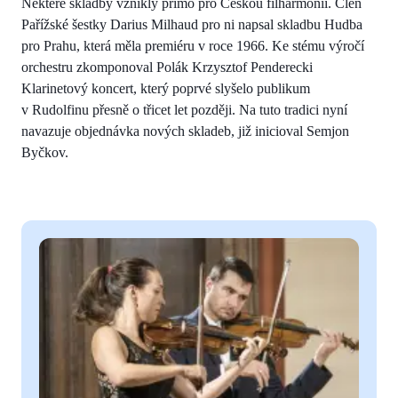
Některé skladby vznikly přímo pro Českou filharmonii. Člen
Pařížské šestky Darius Milhaud pro ni napsal skladbu Hudba
pro Prahu, která měla premiéru v roce 1966. Ke stému výročí
orchestru zkomponoval Polák Krzysztof Penderecki
Klarinetový koncert, který poprvé slyšelo publikum
v Rudolfinu přesně o třicet let později. Na tuto tradici nyní
navazuje objednávka nových skladeb, již inicioval Semjon
Byčkov.