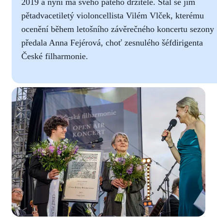
2019 a nyní má svého pátého držitele. Stal se jím
pětadvacetiletý violoncellista Vilém Vlček, kterému
ocenění během letošního závěrečného koncertu sezony
předala Anna Fejérová, choť zesnulého šéfdirigenta
České filharmonie.