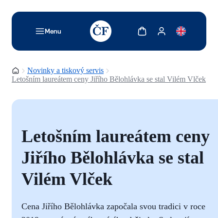
TODO: Add description for reader
Zobrazit košík
Zobrazit můj účet
Menu
Domovská stránka
Novinky a tiskový servis
Letošním laureátem ceny Jiřího Bělohlávka se stal Vilém Vlček
Letošním laureátem ceny
Jiřího Bělohlávka se stal
Vilém Vlček
Cena Jiřího Bělohlávka započala svou tradici v roce