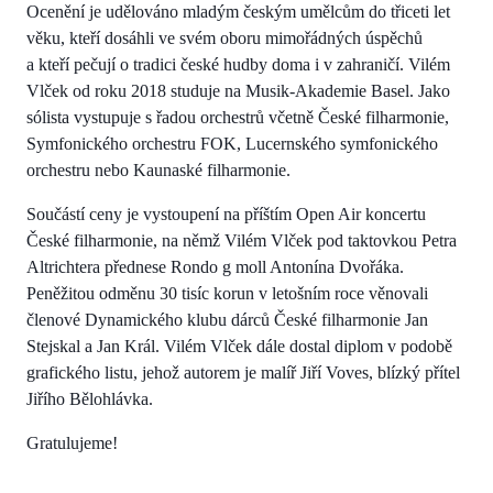
Ocenění je udělováno mladým českým umělcům do třiceti let
věku, kteří dosáhli ve svém oboru mimořádných úspěchů
a kteří pečují o tradici české hudby doma i v zahraničí. Vilém
Vlček od roku 2018 studuje na Musik-Akademie Basel. Jako
sólista vystupuje s řadou orchestrů včetně České filharmonie,
Symfonického orchestru FOK, Lucernského symfonického
orchestru nebo Kaunaské filharmonie.
Součástí ceny je vystoupení na příštím Open Air koncertu
České filharmonie, na němž Vilém Vlček pod taktovkou Petra
Altrichtera přednese Rondo g moll Antonína Dvořáka.
Peněžitou odměnu 30 tisíc korun v letošním roce věnovali
členové Dynamického klubu dárců České filharmonie Jan
Stejskal a Jan Král. Vilém Vlček dále dostal diplom v podobě
grafického listu, jehož autorem je malíř Jiří Voves, blízký přítel
Jiřího Bělohlávka.
Gratulujeme!