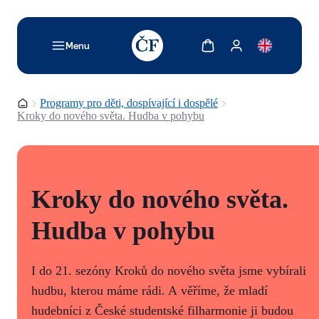
TODO: Add description for reader
Zobrazit košík
Zobrazit můj účet
Menu
Domovská stránka
Programy pro děti, dospívající i dospělé
Kroky do nového světa. Hudba v pohybu
Kroky do nového světa.
Hudba v pohybu
I do 21. sezóny Kroků do nového světa jsme vybírali
hudbu, kterou máme rádi. A věříme, že mladí
hudebníci z České studentské filharmonie ji budou