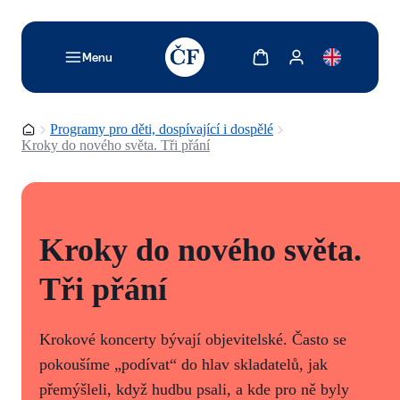
TODO: Add description for reader
Zobrazit košík
Zobrazit můj účet
Menu
Domovská stránka
Programy pro děti, dospívající i dospělé
Kroky do nového světa. Tři přání
Kroky do nového světa.
Tři přání
Krokové koncerty bývají objevitelské. Často se
pokoušíme „podívat“ do hlav skladatelů, jak
přemýšleli, když hudbu psali, a kde pro ně byly