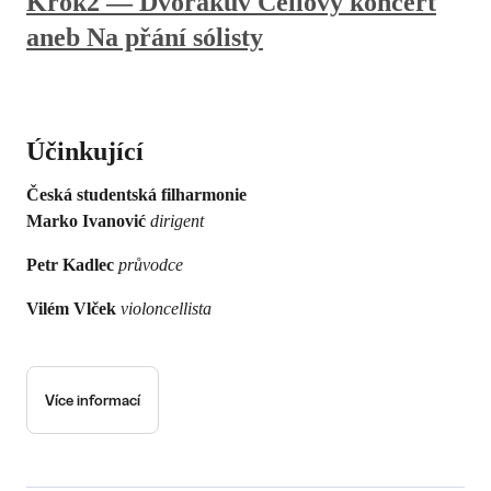
Krok2 — Dvořákův Cellový koncert
aneb Na přání sólisty
Účinkující
Česká studentská filharmonie
Marko Ivanović
dirigent
Petr Kadlec
průvodce
Vilém Vlček
violoncellista
Více informací