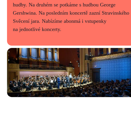
hudby. Na druhém se potkáme s hudbou George
Gershwina. Na posledním koncertě zazní Stravinského
Svěcení jara. Nabízíme abonmá i vstupenky
na jednotlivé koncerty.