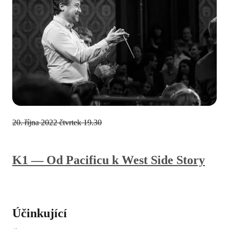
20. října 2022
čtvrtek 19.30
K1 — Od Pacificu k West Side Story
Účinkující