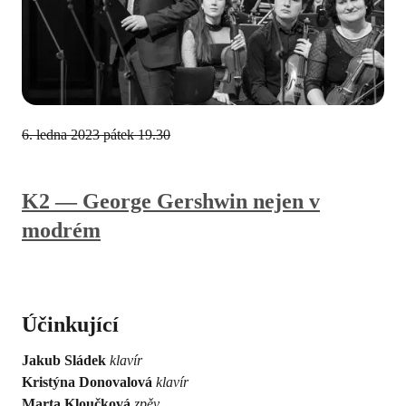
6. ledna 2023
pátek 19.30
K2 — George Gershwin nejen v
modrém
Účinkující
Jakub Sládek
klavír
Kristýna Donovalová
klavír
Marta Kloučková
zpěv