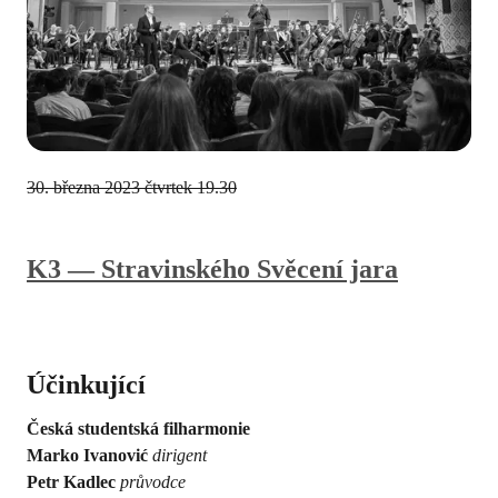
30. března 2023
čtvrtek 19.30
K3 — Stravinského Svěcení jara
Účinkující
Česká studentská filharmonie
Marko Ivanović
dirigent
Petr Kadlec
průvodce