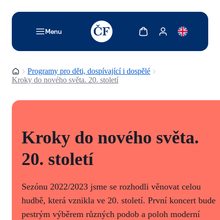
TODO: Add description for reader
Zobrazit košík
Zobrazit můj účet
Menu
Domovská stránka
Programy pro děti, dospívající i dospělé
Kroky do nového světa. 20. století
Kroky do nového světa.
20. století
Sezónu 2022/2023 jsme se rozhodli věnovat celou
hudbě, která vznikla ve 20. století. První koncert bude
pestrým výběrem různých podob a poloh moderní