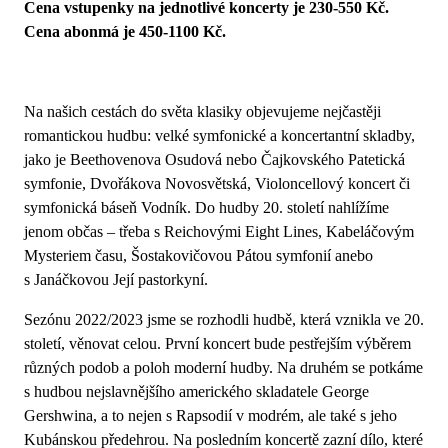
Cena vstupenky na jednotlivé koncerty je 230-550 Kč.
Cena abonmá je 450-1100 Kč.
Na našich cestách do světa klasiky objevujeme nejčastěji
romantickou hudbu: velké symfonické a koncertantní skladby,
jako je Beethovenova Osudová nebo Čajkovského Patetická
symfonie, Dvořákova Novosvětská, Violoncellový koncert či
symfonická báseň Vodník. Do hudby 20. století nahlížíme
jenom občas – třeba s Reichovými Eight Lines, Kabeláčovým
Mysteriem času, Šostakovičovou Pátou symfonií anebo
s Janáčkovou Její pastorkyní.
Sezónu 2022/2023 jsme se rozhodli hudbě, která vznikla ve 20.
století, věnovat celou. První koncert bude pestřejším výběrem
různých podob a poloh moderní hudby. Na druhém se potkáme
s hudbou nejslavnějšího amerického skladatele George
Gershwina, a to nejen s Rapsodií v modrém, ale také s jeho
Kubánskou předehrou. Na posledním koncertě zazní dílo, které