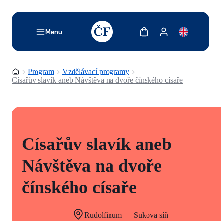
TODO: Add description for reader
Zobrazit košík
Zobrazit můj účet
Menu
Domovská stránka
Program
Vzdělávací programy
Císařův slavík aneb Návštěva na dvoře čínského císaře
Císařův slavík aneb
Návštěva na dvoře
čínského císaře
Rudolfinum — Sukova síň