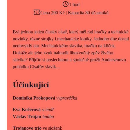
1 hod
Cena 200 Kč | Kapacita 80 účastníků
Byl jednou jeden čínský císař, který měl rád hračky a technické
novinky, různé strojky i mechanické loutky. Jednoho dne dostal
neobvyklý dar. Mechanického slavíka, hračku na klíček.
Dokáže ale jeho zvuk nahradit libozvučný zpěv živého
slavíka? Přijďte si poslechnout a společně prožít Andersenovu
pohádku Císařův slavík…
Účinkující
Dominika Prokopová
vypravěčka
Eva Kočerová
scénář
Václav Trojan
hudba
Trojanovo trio
ve složení: