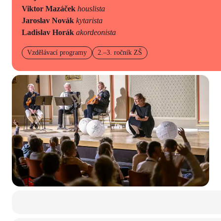
Viktor Mazáček
houslista
Jaroslav Novák
kytarista
Ladislav Horák
akordeonista
Vzdělávací programy
2.–3. ročník ZŠ