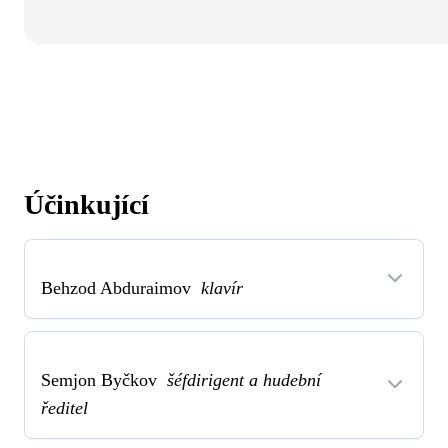
Účinkující
Behzod Abduraimov
klavír
Semjon Byčkov
šéfdirigent a hudební
ředitel