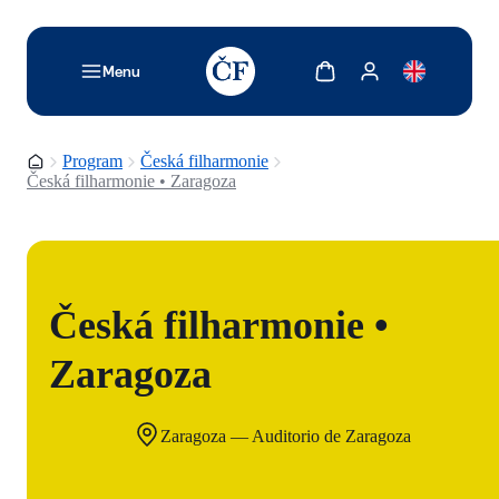
TODO: Add description for reader
Zobrazit košík
Zobrazit můj účet
Menu
Domovská stránka
Program
Česká filharmonie
Česká filharmonie • Zaragoza
Česká filharmonie •
Zaragoza
Zaragoza — Auditorio de Zaragoza