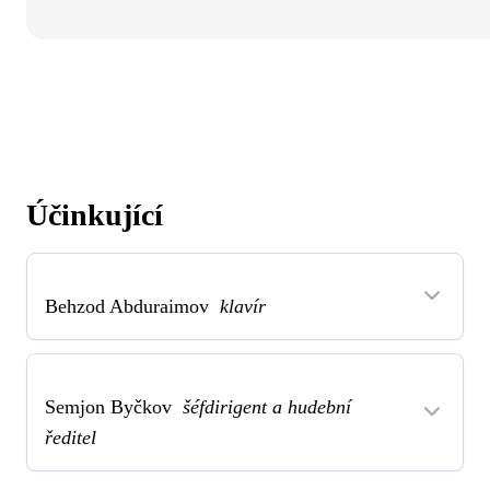
Účinkující
Behzod Abduraimov
klavír
Semjon Byčkov
šéfdirigent a hudební
ředitel