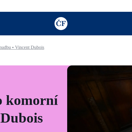
TODO: Add description for reader
hudbu • Vincent Dubois
o komorní
 Dubois