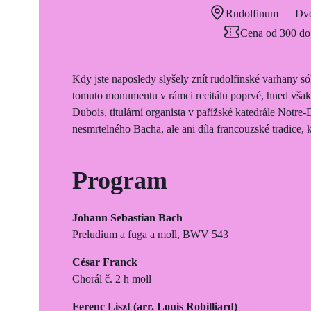
Rudolfinum — Dvo
Cena od 300 do
Kdy jste naposledy slyšely znít rudolfinské varhany s
tomuto monumentu v rámci recitálu poprvé, hned však
Dubois, titulární organista v pařížské katedrále Notr
nesmrtelného Bacha, ale ani díla francouzské tradice
Program
Johann Sebastian Bach
Preludium a fuga a moll, BWV 543
César Franck
Chorál č. 2 h moll
Ferenc Liszt (arr. Louis Robilliard)