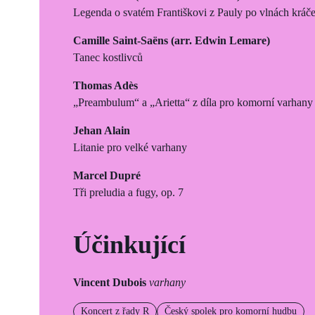
Legenda o svatém Františkovi z Pauly po vlnách kráče
Camille Saint-Saëns (arr. Edwin Lemare)
Tanec kostlivců
Thomas Adès
„Preambulum“ a „Arietta“ z díla pro komorní varha
Jehan Alain
Litanie pro velké varhany
Marcel Dupré
Tři preludia a fugy, op. 7
Účinkující
Vincent Dubois
varhany
Koncert z řady R
Český spolek pro komorní hudbu