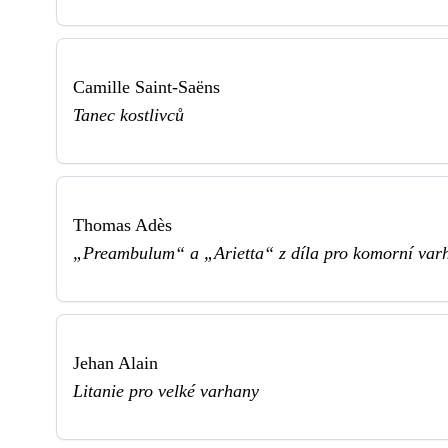
Camille Saint-Saëns
Tanec kostlivců
Thomas Adès
„Preambulum“ a „Arietta“ z díla pro komorní va
Jehan Alain
Litanie pro velké varhany