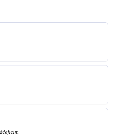
áčejícím