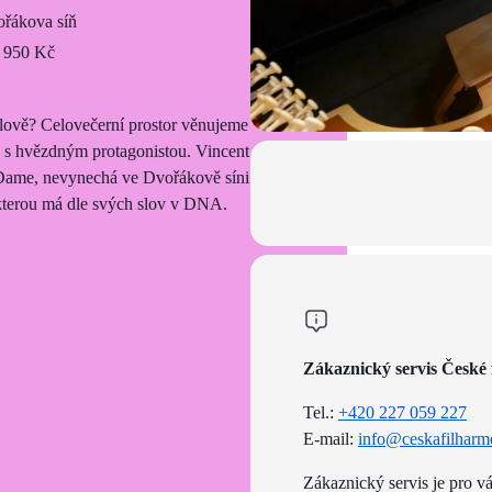
řákova síň
 950 Kč
ólově? Celovečerní prostor věnujeme
 s hvězdným protagonistou. Vincent
e-Dame, nevynechá ve Dvořákově síni
, kterou má dle svých slov v DNA.
Zákaznický servis České 
Tel.:
+420 227 059 227
E-mail:
info@ceskafilharm
Zákaznický servis je pro v