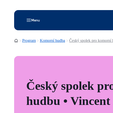
Menu
Domovská stránka
Program
Komorní hudba
Český spolek pro komorní 
Český spolek pr
hudbu • Vincent