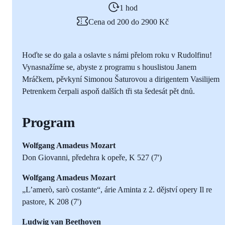
1 hod
Cena od 200 do 2900 Kč
Hoďte se do gala a oslavte s námi přelom roku v Rudolfinu!
Vynasnažíme se, abyste z programu s houslistou Janem
Mráčkem, pěvkyní Simonou Šaturovou a dirigentem Vasilijem
Petrenkem čerpali aspoň dalších tři sta šedesát pět dnů.
Program
Wolfgang Amadeus Mozart
Don Giovanni, předehra k opeře, K 527 (7')
Wolfgang Amadeus Mozart
„L’amerò, sarò costante“, árie Aminta z 2. dějství opery Il re
pastore, K 208 (7')
Ludwig van Beethoven