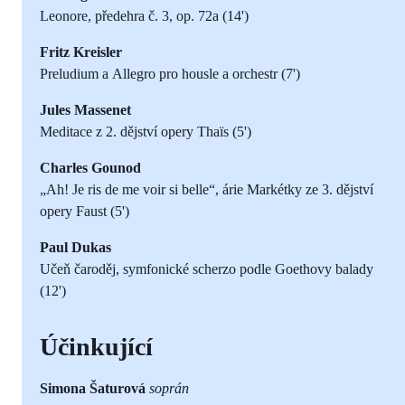
Leonore, předehra č. 3, op. 72a (14')
Fritz Kreisler
Preludium a Allegro pro housle a orchestr (7')
Jules Massenet
Meditace z 2. dějství opery Thaïs (5')
Charles Gounod
„Ah! Je ris de me voir si belle“, árie Markétky ze 3. dějství
opery Faust (5')
Paul Dukas
Učeň čaroděj, symfonické scherzo podle Goethovy balady
(12')
Účinkující
Simona Šaturová
soprán