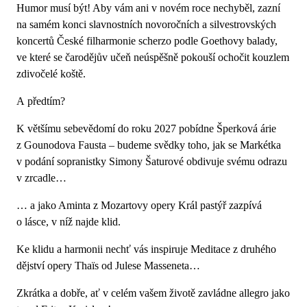
Humor musí být! Aby vám ani v novém roce nechyběl, zazní
na samém konci slavnostních novoročních a silvestrovských
koncertů České filharmonie scherzo podle Goethovy balady,
ve které se čarodějův učeň neúspěšně pokouší ochočit kouzlem
zdivočelé koště.
A předtím?
K většímu sebevědomí do roku 2027 pobídne Šperková árie
z Gounodova Fausta – budeme svědky toho, jak se Markétka
v podání sopranistky Simony Šaturové obdivuje svému odrazu
v zrcadle…
… a jako Aminta z Mozartovy opery Král pastýř zazpívá
o lásce, v níž najde klid.
Ke klidu a harmonii nechť vás inspiruje Meditace z druhého
dějství opery Thaïs od Julese Masseneta…
Zkrátka a dobře, ať v celém vašem životě zavládne allegro jako