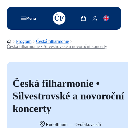
TODO: Add description for reader
Zobrazit košík
Zobrazit můj účet
Menu
Domovská stránka
Program
Česká filharmonie
Česká filharmonie • Silvestrovské a novoroční koncerty
Česká filharmonie •
Silvestrovské a novoroční
koncerty
Rudolfinum — Dvořákova síň