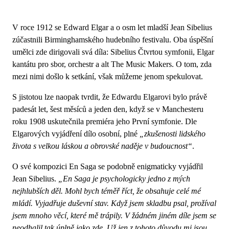
V roce 1912 se Edward Elgar a o osm let mladší Jean Sibelius
zúčastnili Birminghamského hudebního festivalu. Oba úspěšní
umělci zde dirigovali svá díla: Sibelius Čtvrtou symfonii, Elgar
kantátu pro sbor, orchestr a alt The Music Makers. O tom, zda
mezi nimi došlo k setkání, však můžeme jenom spekulovat.
S jistotou lze naopak tvrdit, že Edwardu Elgarovi bylo právě
padesát let, šest měsíců a jeden den, když se v Manchesteru
roku 1908 uskutečnila premiéra jeho První symfonie. Dle
Elgarových vyjádření dílo osobní, plné
„zkušenosti lidského
života s velkou láskou a obrovské naděje v budoucnost“
.
O své kompozici En Saga se podobně enigmaticky vyjádřil
Jean Sibelius.
„En Saga je psychologicky jedno z mých
nejhlubších děl. Mohl bych téměř říct, že obsahuje celé mé
mládí. Vyjadřuje duševní stav. Když jsem skladbu psal, prožíval
jsem mnoho věcí, které mě trápily. V žádném jiném díle jsem se
neodhalil tak úplně jako zde. Už jen z tohoto důvodu mi jsou