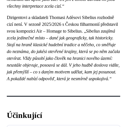
všechny interpretace zcela cizí.“
Dirigentovi a skladateli Thomasi Adèsovi Sibelius rozhodně
cizí není. V sezoně 2025/2026 s Českou filharmonií představil
svou kompozici Air – Homage to Sibelius. „
Sibelius zaujímá
zcela jedinečné místo – dané jak geograficky, tak historicky.
Stojí na hraně klasické hudební tradice a něčeho, co směřuje
do neznáma, do jakési otevřené krajiny, která se po něm začala
otevírat. Vždy působí jako člověk na hranici nového území:
neustále objevuje, posouvá se dál. V jeho hudbě doslova vidíte,
jak přemýšlí – co s daným motivem udělat, kam jej posunout.
A pokaždé nabízí odpověď, která je nesmírně uspokojivá.“
Účinkující