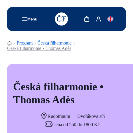
TODO: Add description for reader
Zobrazit košík
Zobrazit můj účet
Menu
Domovská stránka
Program
Česká filharmonie
Česká filharmonie • Thomas Adès
Česká filharmonie •
Thomas Adès
Rudolfinum — Dvořákova síň
Cena od 550 do 1800 Kč