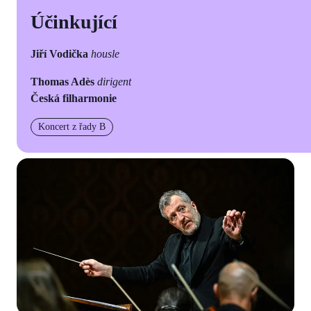
Účinkující
Jiří Vodička
housle
Thomas Adès
dirigent
Česká filharmonie
Koncert z řady B