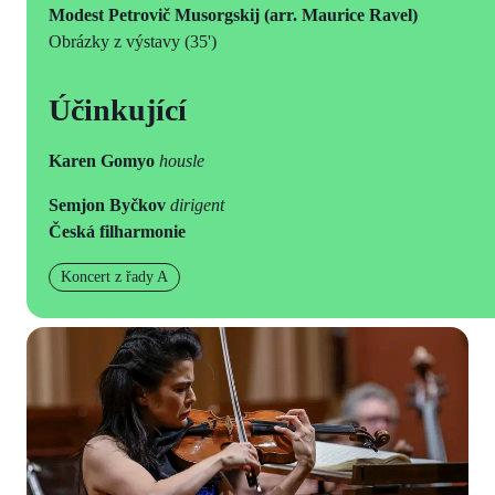
Modest Petrovič Musorgskij (arr. Maurice Ravel)
Obrázky z výstavy (35')
Účinkující
Karen Gomyo
housle
Semjon Byčkov
dirigent
Česká filharmonie
Koncert z řady A