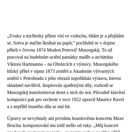
„Zvuky a myšlenky přímo visí ve vzduchu, hltám je a přejídám
se. Sotva je stačím škrábat na papír,“ pochlubil se v dopise
příteli v červnu 1874 Modest Petrovič Musorgskij. To už
pracoval na hudebním uctění památky malíře a architekta
Viktora Hartmanna – na Obrázcích z výstavy. Musorgského
blízký přítel v srpnu 1873 zemřel a Akademie výtvarných
umění v Petrohradu z jeho obrazů uspořádala výstavu, kterou
skladatel navštívil. Inspirován spatřenými díly, rozhodl se
Musorgskij transformovat deset z nich do not. Původně klavírní
kompozici pak pro orchestr v roce 1922 upravil Maurice Ravel
a z nepříliš hraného díla se stal hit.
Úpravy se nevyhnuly ani prvnímu houslovému koncertu Maxe
Brucha: komponování mu totiž nešlo od ruky. „Můj koncert