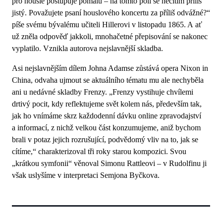
pro housle postupuje pomalu – na tomto poli se necítím příliš
jistý. Považujete psaní houslového koncertu za příliš odvážné?“
píše svému bývalému učiteli Hillerovi v listopadu 1865. A ať
už zněla odpověď jakkoli, mnohačetné přepisování se nakonec
vyplatilo. Vznikla autorova nejslavnější skladba.
Asi nejslavnějším dílem Johna Adamse zůstává opera Nixon in
China, odvaha ujmout se aktuálního tématu mu ale nechyběla
ani u nedávné skladby Frenzy. „Frenzy vystihuje chvílemi
drtivý pocit, kdy reflektujeme svět kolem nás, především tak,
jak ho vnímáme skrz každodenní dávku online zpravodajství
a informací, z nichž velkou část konzumujeme, aniž bychom
brali v potaz jejich rozrušující, podvědomý vliv na to, jak se
cítíme,“ charakterizoval tři roky starou kompozici. Svou
„krátkou symfonii“ věnoval Simonu Rattleovi – v Rudolfinu ji
však uslyšíme v interpretaci Semjona Byčkova.