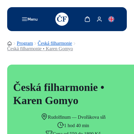
TODO: Add description for reader
Zobrazit košík
Zobrazit můj účet
Menu
Domovská stránka
Program
Česká filharmonie
Česká filharmonie • Karen Gomyo
Česká filharmonie •
Karen Gomyo
Rudolfinum — Dvořákova síň
1 hod 40 min
Cena od 550 do 1800 Kč