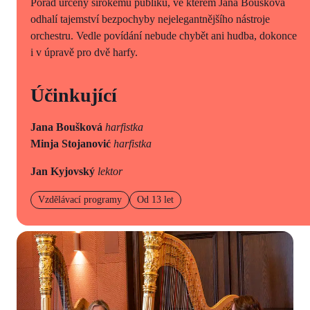
Pořad určený širokému publiku, ve kterém Jana Boušková
odhalí tajemství bezpochyby nejelegantnějšího nástroje
orchestru. Vedle povídání nebude chybět ani hudba, dokonce
i v úpravě pro dvě harfy.
Účinkující
Jana Boušková
harfistka
Minja Stojanović
harfistka
Jan Kyjovský
lektor
Vzdělávací programy
Od 13 let