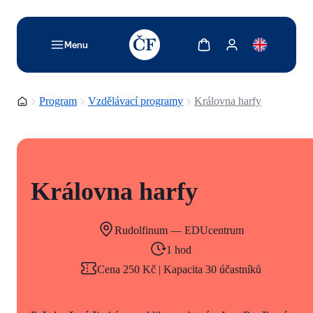
TODO: Add description for reader
Zobrazit košík
Zobrazit můj účet
Menu
Domovská stránka
Program
Vzdělávací programy
Královna harfy
Královna harfy
Rudolfinum — EDUcentrum
1 hod
Cena 250 Kč | Kapacita 30 účastníků