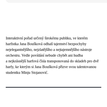
Interaktivní pořad určený širokému publiku, ve kterém
harfistka Jana Boušková odhalí tajemství bezpochyby
nejelegantnějšího, nejzlatějšího a nejtajemnějšího nástroje
orchestru. Vedle povídání nebude chybět ani hudba
a nejkrásnější harfová čísla transponovaná do skladeb pro dvě
harfy, ke kterým si Jana Boušková přizve svou talentovanou
studentku Minju Stojanović.