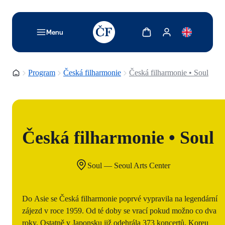
TODO: Add description for reader
Zobrazit košík
Zobrazit můj účet
Menu
Domovská stránka
Program
Česká filharmonie
Česká filharmonie • Soul
Česká filharmonie • Soul
Soul — Seoul Arts Center
Do Asie se Česká filharmonie poprvé vypravila na legendární
zájezd v roce 1959. Od té doby se vrací pokud možno co dva
roky. Ostatně v Japonsku již odehrála 373 koncertů. Koreu