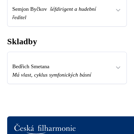
Semjon Byčkov
šéfdirigent a hudební
ředitel
Skladby
Bedřich Smetana
Má vlast, cyklus symfonických básní
Logo