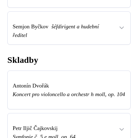
Semjon Byčkov
šéfdirigent a hudební
ředitel
Skladby
Antonín Dvořák
Koncert pro violoncello a orchestr h moll, op. 104
Petr Iljič Čajkovskij
Symfonie č. 5 e moll, op. 64