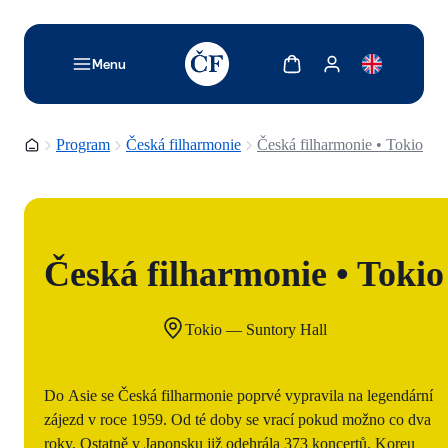
TODO: Add description for reader
Zobrazit košík
Zobrazit můj účet
Menu
Domovská stránka
Program
Česká filharmonie
Česká filharmonie • Tokio
Česká filharmonie • Tokio
Tokio — Suntory Hall
Do Asie se Česká filharmonie poprvé vypravila na legendární
zájezd v roce 1959. Od té doby se vrací pokud možno co dva
roky. Ostatně v Japonsku již odehrála 373 koncertů. Koreu