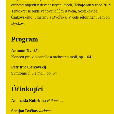
orchestr objevil v devadesátých letech, Tchaj-wan v roce 2019.
Tentokrát se bude věnovat dílům Ravela, Šostakoviče,
Čajkovského, Smetany a Dvořáka. V čele šéfdirigent Semjon
Byčkov.
Program
Antonín Dvořák
Koncert pro violoncello a orchestr h moll, op. 104
Petr Iljič Čajkovskij
Symfonie č. 5 e moll, op. 64
Účinkující
Anastasia Kobekina
violoncello
Semjon Byčkov
dirigent