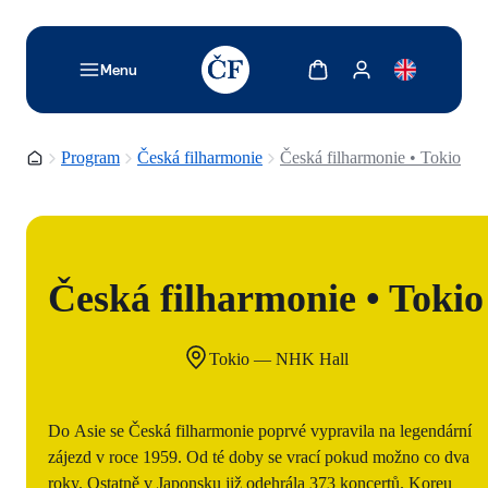
TODO: Add description for reader
Zobrazit košík
Zobrazit můj účet
Menu
Domovská stránka
Program
Česká filharmonie
Česká filharmonie • Tokio
Česká filharmonie • Tokio
Tokio — NHK Hall
Do Asie se Česká filharmonie poprvé vypravila na legendární
zájezd v roce 1959. Od té doby se vrací pokud možno co dva
roky. Ostatně v Japonsku již odehrála 373 koncertů. Koreu