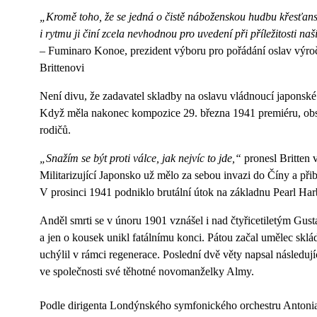
„Kromě toho, že se jedná o čistě náboženskou hudbu křesťansk
i rytmu ji činí zcela nevhodnou pro uvedení při příležitosti naš
– Fuminaro Konoe, prezident výboru pro pořádání oslav výroč
Brittenovi
Není divu, že zadavatel skladby na oslavu vládnoucí japonské
Když měla nakonec kompozice 29. března 1941 premiéru, obs
rodičů.
„Snažím se být proti válce, jak nejvíc to jde,“
pronesl Britten
Militarizující Japonsko už mělo za sebou invazi do Číny a při
V prosinci 1941 podniklo brutální útok na základnu Pearl Har
Anděl smrti se v únoru 1901 vznášel i nad čtyřicetiletým Gust
a jen o kousek unikl fatálnímu konci. Pátou začal umělec sklá
uchýlil v rámci regenerace. Poslední dvě věty napsal následují
ve společnosti své těhotné novomanželky Almy.
Podle dirigenta Londýnského symfonického orchestru Antoni