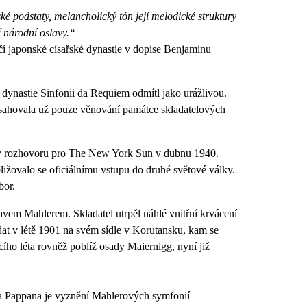
é podstaty, melancholický tón její melodické struktury
í národní oslavy.“
í japonské císařské dynastie v dopise Benjaminu
 dynastie Sinfonii da Requiem odmítl jako urážlivou.
ahovala už pouze věnování památce skladatelových
 v rozhovoru pro The New York Sun v dubnu 1940.
bližovalo se oficiálnímu vstupu do druhé světové války.
bor.
avem Mahlerem. Skladatel utrpěl náhlé vnitřní krvácení
dat v létě 1901 na svém sídle v Korutansku, kam se
cího léta rovněž poblíž osady Maiernigg, nyní již
a Pappana je vyznění Mahlerových symfonií