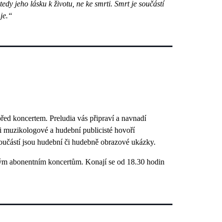
edy jeho lásku k životu, ne ke smrti. Smrt je součástí
je.“
řed koncertem. Preludia vás připraví a navnadí
e i muzikologové a hudební publicisté hovoří
Součástí jsou hudební či hudebně obrazové ukázky.
vým abonentním koncertům. Konají se od 18.30 hodin