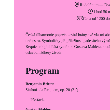
Rudolfinum — Dvo
1 hod 50 
Cena od 1200 do
Česká filharmonie poprvé otevírá brány své vlastní
orchestru. Symbolicky při příležitosti padesátého výro
Requiem doplní Pátá symfonie Gustava Mahlera, která
oslavou nádhery života.
Program
Benjamin Britten
Sinfonia da Requiem, op. 20 (21')
— Přestávka —
Gustav Mahler