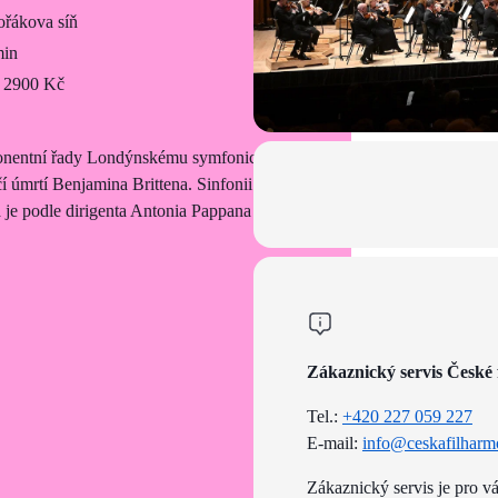
řákova síň
min
 2900 Kč
 abonentní řady Londýnskému symfonickému
čí úmrtí Benjamina Brittena. Sinfonii da
 je podle dirigenta Antonia Pappana
Zákaznický servis České 
Tel.:
+420 227 059 227
E-mail:
info@ceskafilharm
Zákaznický servis je pro v