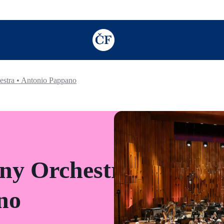
TODO: Add description for reader
stra • Antonio Pappano
y Orchestra
no