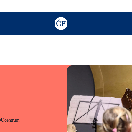
TODO: Add description for reader
DUcentrum