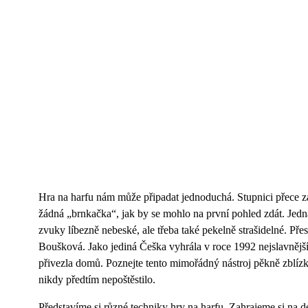
Hra na harfu nám může připadat jednoduchá. Stupnici přece za
žádná „brnkačka“, jak by se mohlo na první pohled zdát. Jedná
zvuky líbezně nebeské, ale třeba také pekelně strašidelné. Pře
Boušková. Jako jediná Češka vyhrála v roce 1992 nejslavnější 
přivezla domů. Poznejte tento mimořádný nástroj pěkně zblízka.
nikdy předtím nepoštěstilo.
Představíme si různé techniky hry na harfu. Zahrajeme si na de