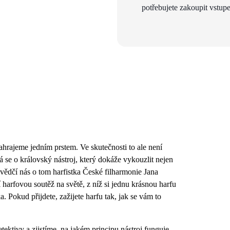
potřebujete zakoupit vstupe
hrajeme jedním prstem. Ve skutečnosti to ale není
 se o královský nástroj, který dokáže vykouzlit nejen
svědčí nás o tom harfistka České filharmonie Jana
harfovou soutěž na světě, z níž si jednu krásnou harfu
 Pokud přijdete, zažijete harfu tak, jak se vám to
tektivy a zjistíme, na jakém principu nástroj funguje