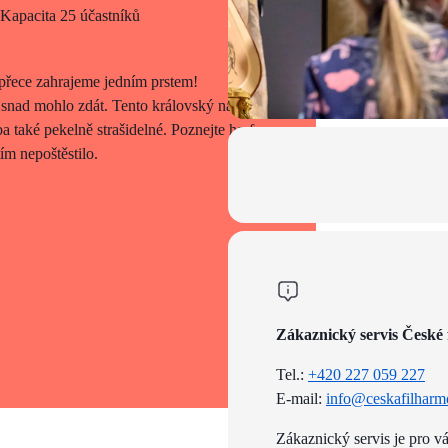
 Kapacita 25 účastníků
přece zahrajeme jedním prstem!
 snad mohlo zdát. Tento královský nástroj
a také pekelně strašidelné. Poznejte harfu
tím nepoštěstilo.
Zákaznický servis České 
Tel.:
+420 227 059 227
E-mail:
info@ceskafilharm
Zákaznický servis je pro v