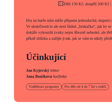
Děti 150 Kč, dospělí 200 Kč |
Hra na harfu nám může připadat jednoduchá; stupnici 
Ve skutečnosti to ale není žádná „brnkačka“, jak by se
dokáže vykouzlit zvuky nejen líbezně nebeské, ale třeb
pěkně zblízka a zažijte ji tak, jak se vám to nikdy před
Účinkující
Jan Kyjovský
lektor
Jana Boušková
harfistka
Vzdělávací programy
Pro děti od 4 do 7 let s rodiči