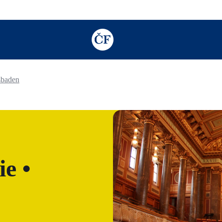
TODO: Add description for reader
sbaden
e •