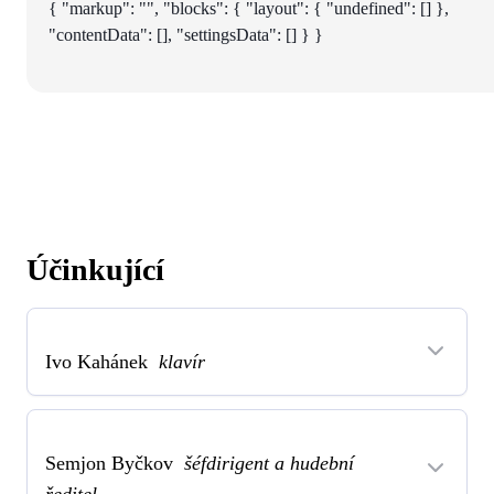
{ "markup": "", "blocks": { "layout": { "undefined": [] },
"contentData": [], "settingsData": [] } }
Účinkující
Ivo Kahánek
klavír
Semjon Byčkov
šéfdirigent a hudební
ředitel