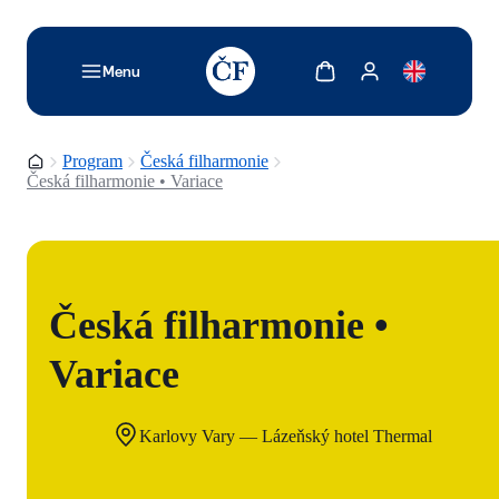
TODO: Add description for reader
Zobrazit košík
Zobrazit můj účet
Menu
Domovská stránka
Program
Česká filharmonie
Česká filharmonie • Variace
Česká filharmonie •
Variace
Karlovy Vary — Lázeňský hotel Thermal