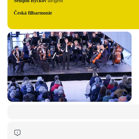
Semjon Byčkov
dirigent
Česká filharmonie