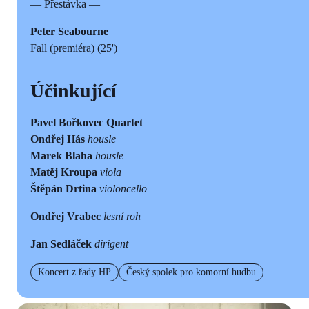
— Přestávka —
Peter Seabourne
Fall (premiéra) (25')
Účinkující
Pavel Bořkovec Quartet
Ondřej Hás
housle
Marek Blaha
housle
Matěj Kroupa
viola
Štěpán Drtina
violoncello
Ondřej Vrabec
lesní roh
Jan Sedláček
dirigent
Koncert z řady HP
Český spolek pro komorní hudbu