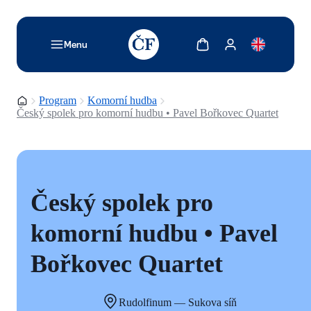
TODO: Add description for reader
Zobrazit košík
Zobrazit můj účet
Menu
Domovská stránka
Program
Komorní hudba
Český spolek pro komorní hudbu • Pavel Bořkovec Quartet
Český spolek pro
komorní hudbu • Pavel
Bořkovec Quartet
Rudolfinum — Sukova síň