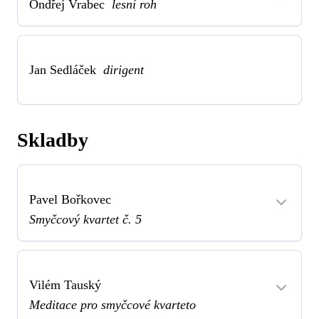
Ondřej Vrabec
lesní roh
Jan Sedláček
dirigent
Skladby
Pavel Bořkovec
Smyčcový kvartet č. 5
Vilém Tauský
Meditace pro smyčcové kvarteto