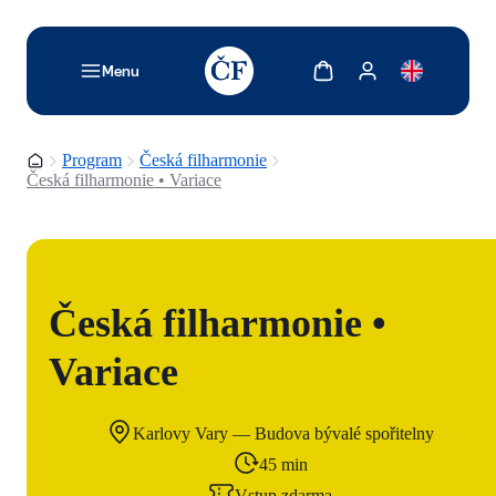
TODO: Add description for reader
Zobrazit košík
Zobrazit můj účet
Menu
Domovská stránka
Program
Česká filharmonie
Česká filharmonie • Variace
Česká filharmonie •
Variace
Karlovy Vary — Budova bývalé spořitelny
45 min
Vstup zdarma