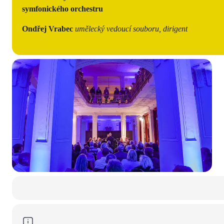
symfonického orchestru
Ondřej Vrabec
umělecký vedoucí souboru, dirigent