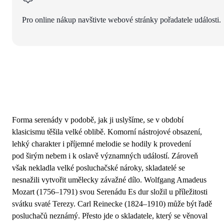
Pro online nákup navštivte webové stránky pořadatele události.
Forma serenády v podobě, jak ji uslyšíme, se v období
klasicismu těšila velké oblibě. Komorní nástrojové obsazení,
lehký charakter i příjemné melodie se hodily k provedení
pod širým nebem i k oslavě významných událostí. Zároveň
však nekladla velké posluchačské nároky, skladatelé se
nesnažili vytvořit umělecky závažné dílo. Wolfgang Amadeus
Mozart (1756–1791) svou Serenádu Es dur složil u příležitosti
svátku svaté Terezy. Carl Reinecke (1824–1910) může být řadě
posluchačů neznámý. Přesto jde o skladatele, který se věnoval