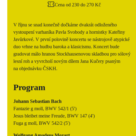
Cena od 230 do 270 Kč
V říjnu se snad konečně dočkáme dvakrát odloženého
vystoupení varhaníka Pavla Svobody a hornistky Kateřiny
Javůrkové. V první polovině koncertu se nástrojově atypické
duo vrhne na hudbu baroka a klasicismu. Koncert bude
gradovat málo hranou Stockhausenovou skladbou pro sólový
lesní roh a vyvrcholí novým dílem Jana Kučery psaným
na objednávku ČSKH.
Program
Johann Sebastian Bach
Fantazie g moll, BWV 542/1 (5')
Jesus bleibet meine Freude, BWV 147 (4')
Fuga g moll, BWV 542/2 (5')
Wolfgang Amadeus Mozart