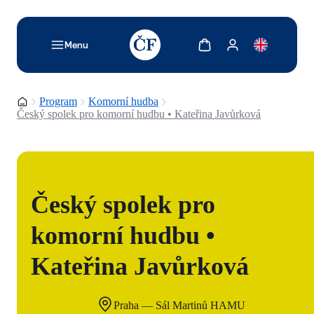
TODO: Add description for reader
Zobrazit košík
Zobrazit můj účet
Menu
Domovská stránka
Program
Komorní hudba
Český spolek pro komorní hudbu • Kateřina Javůrková
Český spolek pro
komorní hudbu •
Kateřina Javůrková
Praha — Sál Martinů HAMU