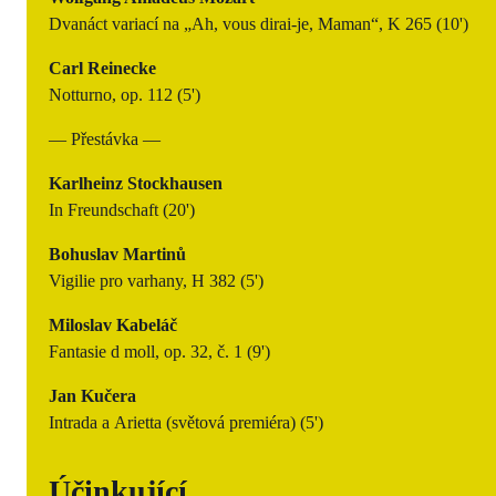
Dvanáct variací na „Ah, vous dirai-je, Maman“, K 265 (10')
Carl Reinecke
Notturno, op. 112 (5')
— Přestávka —
Karlheinz Stockhausen
In Freundschaft (20')
Bohuslav Martinů
Vigilie pro varhany, H 382 (5')
Miloslav Kabeláč
Fantasie d moll, op. 32, č. 1 (9')
Jan Kučera
Intrada a Arietta (světová premiéra) (5')
Účinkující