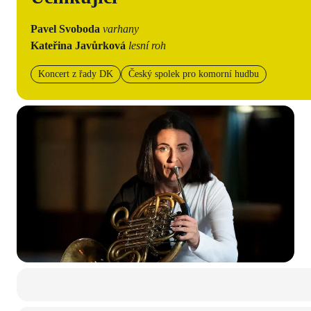
Pavel Svoboda
varhany
Kateřina Javůrková
lesní roh
Koncert z řady DK
Český spolek pro komorní hudbu