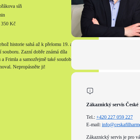
řákova síň
min
 350 Kč
ehož historie sahá až k přelomu 19. a 20.
í souboru. Zazní dobře známá díla
 a Frimla a samozřejmě také soudobá
oval. Nepropásněte ji!
Zákaznický servis České 
Tel.:
+420 227 059 227
E-mail:
info@ceskafilharm
Zákaznický servis je pro v