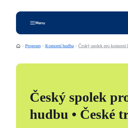
Menu
Domovská stránka
Program
Komorní hudba
Český spolek pro komorní 
Český spolek pr
hudbu • České tr