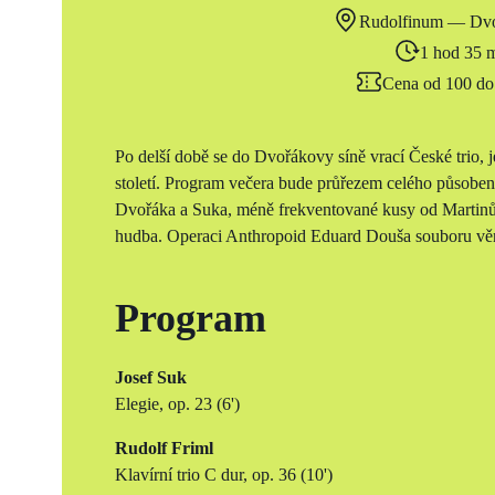
Rudolfinum — Dvo
1 hod 35 
Cena od 100 do
Po delší době se do Dvořákovy síně vrací České trio, j
století. Program večera bude průřezem celého působen
Dvořáka a Suka, méně frekventované kusy od Martinů
hudba. Operaci Anthropoid Eduard Douša souboru věn
Program
Josef Suk
Elegie, op. 23 (6')
Rudolf Friml
Klavírní trio C dur, op. 36 (10')