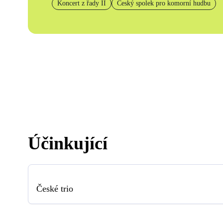
Koncert z řady II
Český spolek pro komorní hudbu
Účinkující
České trio