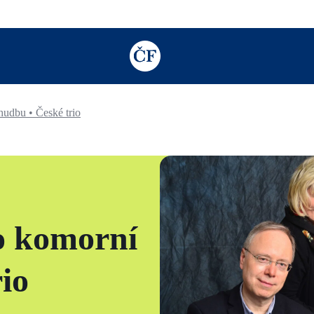
TODO: Add description for reader
hudbu • České trio
o komorní
io