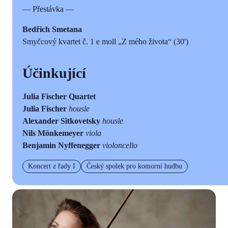
— Přestávka —
Bedřich Smetana
Smyčcový kvartet č. 1 e moll „Z mého života“ (30')
Účinkující
Julia Fischer Quartet
Julia Fischer
housle
Alexander Sitkovetsky
housle
Nils Mönkemeyer
viola
Benjamin Nyffenegger
violoncello
Koncert z řady I
Český spolek pro komorní hudbu