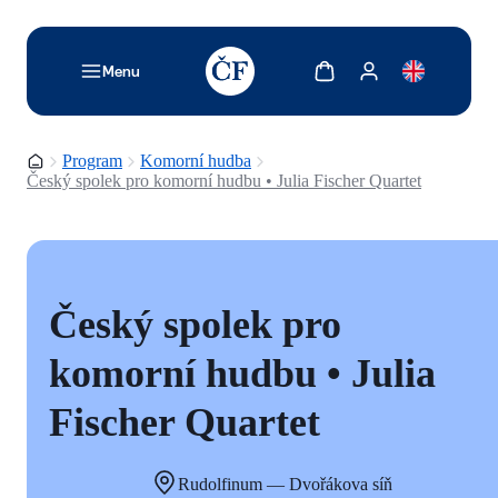
TODO: Add description for reader
Zobrazit košík
Zobrazit můj účet
Menu
Domovská stránka
Program
Komorní hudba
Český spolek pro komorní hudbu • Julia Fischer Quartet
Český spolek pro
komorní hudbu • Julia
Fischer Quartet
Rudolfinum — Dvořákova síň