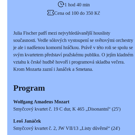
1 hod 40 min
Cena od 100 do 350 Kč
Julia Fischer patří mezi nejvyhledávanější houslisty
současnosti. Vedle sólových vystoupení se světovými orchestry
je ale i nadšenou komorní hráčkou. Právě v této roli se spolu se
svým kvartetem představí pražskému publiku. O jejím kladném
vztahu k české hudbě hovoří i programová skladba večera.
Krom Mozarta zazní i Janáček a Smetana.
Program
Wolfgang Amadeus Mozart
Smyčcový kvartet č. 19 C dur, K 465 „Disonantní“ (25')
Leoš Janáček
Smyčcový kvartet č. 2, JW VII/13 „Listy důvěrné“ (24')