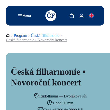
TODO: Add description for reader
Zobrazit košík
Zobrazit můj účet
Menu
Domovská stránka
Program
Česká filharmonie
Česká filharmonie • Novoroční koncert
Česká filharmonie •
Novoroční koncert
Rudolfinum — Dvořákova síň
1 hod 30 min
Cena od 300 do 2900 Kč