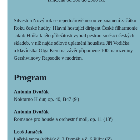
Silvestr a Nový rok se repertoárově nesou ve znamení začátku
Roku české hudby. Hlavní hostující dirigent České filharmonie
Jakub Hrůša k této příležitosti vybral pestrou směsici českých
skladeb, v níž najde sólové uplatnění houslista Jiří Vodička,
a klavíristka Olga Kern na závěr připomene 100. narozeniny
Gershwinovy Rapsodie v modrém.
Program
Antonín Dvořák
Nokturno H dur, op. 40, B47 (9')
Antonín Dvořák
Romance pro housle a orchestr f moll, op. 11 (13')
Leoš Janáček
Lašské tance (výběr): č. 3 Dymák a č. 6 Pilky (6')