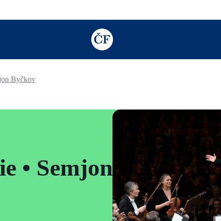
TODO: Add description for reader
mjon Byčkov
ie • Semjon