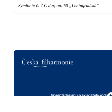
Symfonie č. 7 C dur, op. 60 „Leningradská“
Logo
Dirigenti designu & skladatelé kódu