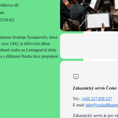
řákova síň
min
 1550 Kč
mfonie Dmitrije Šostakoviče, která
 roce 1942, je klíčovým dílem
dinná vazba na Leningrad té doby
 a s dějinami Ruska úzce propojené
Zákaznický servis České 
Tel.:
+420 227 059 227
E-mail:
info@ceskafilharm
Zákaznický servis je pro v