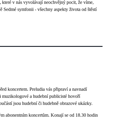
y, které v nás vyvolávají neochvějný pocit, že víme,
čově Sedmé symfonii - všechny aspekty života od štěstí
řed koncertem. Preludia vás připraví a navnadí
e i muzikologové a hudební publicisté hovoří
Součástí jsou hudební či hudebně obrazové ukázky.
vým abonentním koncertům. Konají se od 18.30 hodin