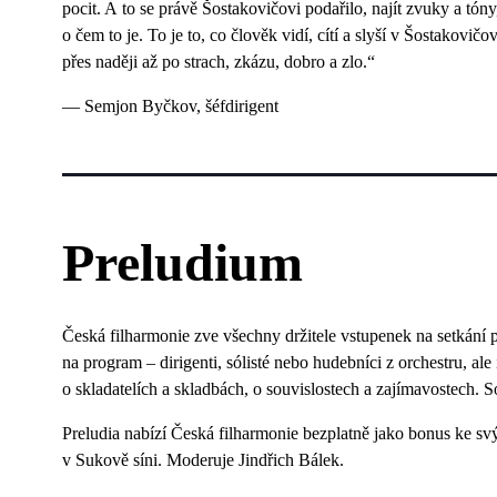
pocit. A to se právě Šostakovičovi podařilo, najít zvuky a tón
o čem to je. To je to, co člověk vidí, cítí a slyší v Šostakovi
přes naději až po strach, zkázu, dobro a zlo.“
— Semjon Byčkov, šéfdirigent
Preludium
Česká filharmonie zve všechny držitele vstupenek na setkání p
na program – dirigenti, sólisté nebo hudebníci z orchestru, al
o skladatelích a skladbách, o souvislostech a zajímavostech. 
Preludia nabízí Česká filharmonie bezplatně jako bonus ke s
v Sukově síni. Moderuje Jindřich Bálek.