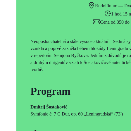
Rudolfinum — Dvo
1 hod 15 
Cena od 350 do
Neoposlouchatelná a stále vysoce aktuální – Sedmá sy
vznikla a poprvé zazněla během blokády Leningradu v
v repertoáru Semjona Byčkova. Jedním z důvodů je ro
a druhým dirigentův vztah k Šostakovičově autentické
tvorbě.
Program
Dmitrij Šostakovič
Symfonie č. 7 C Dur, op. 60 „Leningradská“ (73')