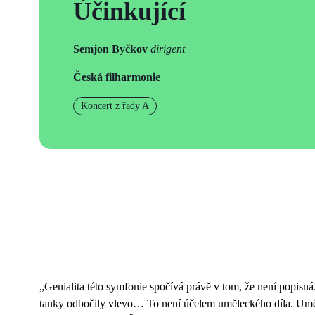
Účinkující
Semjon Byčkov
dirigent
Česká filharmonie
Koncert z řady A
„Genialita této symfonie spočívá právě v tom, že není popisn
tanky odbočily vlevo… To není účelem uměleckého díla. Umění