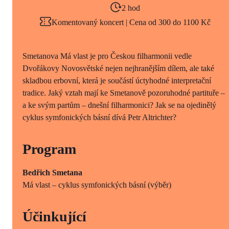
2 hod
Komentovaný koncert | Cena od 300 do 1100 Kč
Smetanova Má vlast je pro Českou filharmonii vedle
Dvořákovy Novosvětské nejen nejhranějším dílem, ale také
skladbou erbovní, která je součástí úctyhodné interpretační
tradice. Jaký vztah mají ke Smetanově pozoruhodné partituře –
a ke svým partům – dnešní filharmonici? Jak se na ojedinělý
cyklus symfonických básní dívá Petr Altrichter?
Program
Bedřich Smetana
Má vlast – cyklus symfonických básní (výběr)
Účinkující