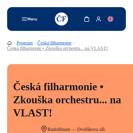
TODO: Add description for reader
Zobrazit košík
Zobrazit můj účet
Menu
Domovská stránka
Program
Česká filharmonie
Česká filharmonie • Zkouška orchestru... na VLAST!
Česká filharmonie •
Zkouška orchestru... na
VLAST!
Rudolfinum — Dvořákova síň