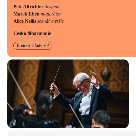
Petr Altrichter
dirigent
Marek Eben
moderátor
Alice Nellis
scénář a režie
Česká filharmonie
Koncert z řady VP