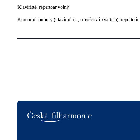
Klavíristé: repertoár volný
Komorní soubory (klavírní tria, smyčcová kvarteta): repertoár
Logo