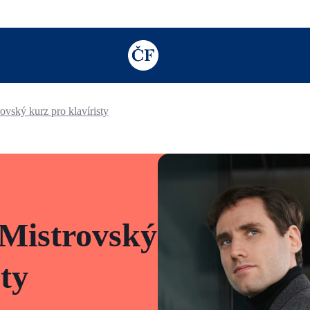
TODO: Add description for reader
rovský kurz pro klavíristy
 Mistrovský
sty