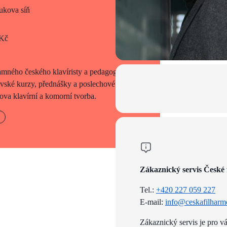
kova síň
 Kč
mného českého klavíristy a pedagoga
ovské kurzy, přednášky a poslechové
va klavírní a komorní tvorba.
Zákaznický servis České 
Tel.:
+420 227 059 227
E-mail:
info@ceskafilharm
Zákaznický servis je pro v