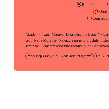
Rudolfinum — Su
3 hod
Cena 200
Akademie Ivana Moravce byla založena k poctě význa
prof. Ivana Moravce. Navazuje na jeho proslulé mistr
semináře. Tématem letošního ročníku bude Beethoveno
Workshop z řady AIM | Vzdělávací programy
Od 12 let