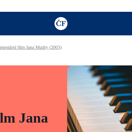
TODO: Add description for reader
mentární film Jana Mudry (2003)
ilm Jana