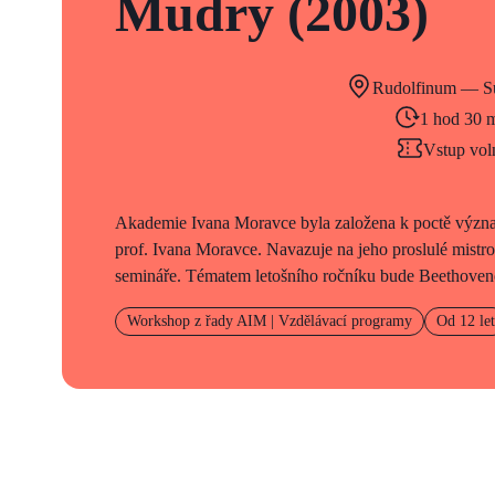
Mudry (2003)
Rudolfinum — Su
1 hod 30 
Vstup vol
Akademie Ivana Moravce byla založena k poctě význa
prof. Ivana Moravce. Navazuje na jeho proslulé mistr
semináře. Tématem letošního ročníku bude Beethoveno
Workshop z řady AIM | Vzdělávací programy
Od 12 let