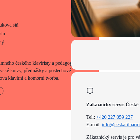
kova síň
min
ný
mného českého klavíristy a pedagoga
ovské kurzy, přednášky a poslechové
va klavírní a komorní tvorba.
Zákaznický servis České 
Tel.:
+420 227 059 227
E-mail:
info@ceskafilharm
Zákaznický servis je pro v