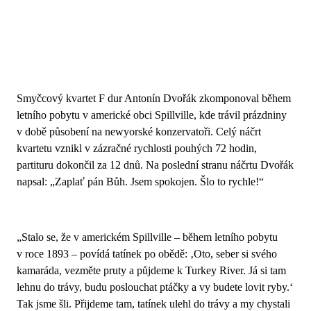
Smyčcový kvartet F dur Antonín Dvořák zkomponoval během
letního pobytu v americké obci Spillville, kde trávil prázdniny
v době působení na newyorské konzervatoři. Celý náčrt
kvartetu vznikl v zázračné rychlosti pouhých 72 hodin,
partituru dokončil za 12 dnů. Na poslední stranu náčrtu Dvořák
napsal: „Zaplať pán Bůh. Jsem spokojen. Šlo to rychle!“
„Stalo se, že v americkém Spillville – během letního pobytu
v roce 1893 – povídá tatínek po obědě: ‚Oto, seber si svého
kamaráda, vezměte pruty a půjdeme k Turkey River. Já si tam
lehnu do trávy, budu poslouchat ptáčky a vy budete lovit ryby.‘
Tak jsme šli. Přijdeme tam, tatínek ulehl do trávy a my chystali