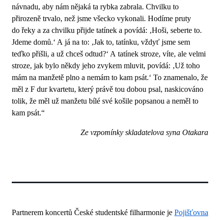
návnadu, aby nám nějaká ta rybka zabrala. Chvilku to
přirozeně trvalo, než jsme všecko vykonali. Hodíme pruty
do řeky a za chvilku přijde tatínek a povídá: ‚Hoši, seberte to.
Jdeme domů.‘ A já na to: ‚Jak to, tatínku, vždyť jsme sem
teďko přišli, a už chceš odtud?‘ A tatínek stroze, víte, ale velmi
stroze, jak bylo někdy jeho zvykem mluvit, povídá: ‚Už toho
mám na manžetě plno a nemám to kam psát.‘ To znamenalo, že
měl z F dur kvartetu, který právě tou dobou psal, naskicováno
tolik, že měl už manžetu bílé své košile popsanou a neměl to
kam psát.“
Ze vzpomínky skladatelova syna Otakara
Partnerem koncertů České studentské filharmonie je
Pojišťovna