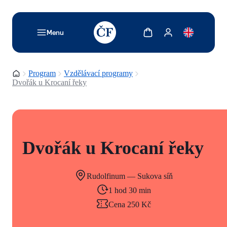
TODO: Add description for reader
Zobrazit košík
Zobrazit můj účet
Menu
Domovská stránka
Program
Vzdělávací programy
Dvořák u Krocaní řeky
Dvořák u Krocaní řeky
Rudolfinum — Sukova síň
1 hod 30 min
Cena 250 Kč