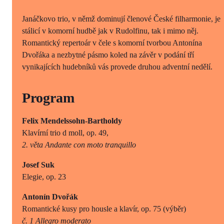
Janáčkovo trio, v němž dominují členové České filharmonie, je
stálicí v komorní hudbě jak v Rudolfinu, tak i mimo něj.
Romantický repertoár v čele s komorní tvorbou Antonína
Dvořáka a nezbytné pásmo koled na závěr v podání tří
vynikajících hudebníků vás provede druhou adventní nedělí.
Program
Felix Mendelssohn-Bartholdy
Klavírní trio d moll, op. 49,
2. věta Andante con moto tranquillo
Josef Suk
Elegie, op. 23
Antonín Dvořák
Romantické kusy pro housle a klavír, op. 75 (výběr)
č. 1 Allegro moderato