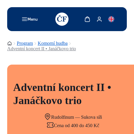
TODO: Add description for reader
Zobrazit košík
Zobrazit můj účet
Menu
Domovská stránka
Program
Komorní hudba
Adventní koncert II • Janáčkovo trio
Adventní koncert II •
Janáčkovo trio
Rudolfinum — Sukova síň
Cena od 400 do 450 Kč