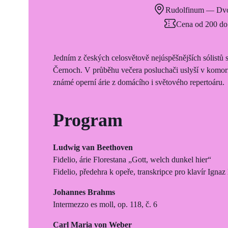
Rudolfinum — Dvo
Cena od 200 do
Jedním z českých celosvětově nejúspěšnějších sólistů s
Černoch. V průběhu večera posluchači uslyší v komorn
známé operní árie z domácího i světového repertoáru.
Program
Ludwig van Beethoven
Fidelio, árie Florestana „Gott, welch dunkel hier“
Fidelio, předehra k opeře, transkripce pro klavír Igna
Johannes Brahms
Intermezzo es moll, op. 118, č. 6
Carl Maria von Weber