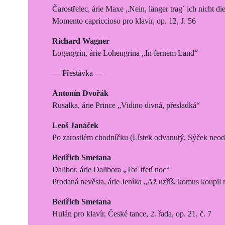
Čarostřelec, árie Maxe „Nein, länger trag´ ich nicht d
Momento capriccioso pro klavír, op. 12, J. 56
Richard Wagner
Logengrin, árie Lohengrina „In fernem Land“
— Přestávka —
Antonín Dvořák
Rusalka, árie Prince „Vidino divná, přesladká“
Leoš Janáček
Po zarostlém chodníčku (Lístek odvanutý, Sýček neodl
Bedřich Smetana
Dalibor, árie Dalibora „Toť třetí noc“
Prodaná nevěsta, árie Jeníka „Až uzříš, komus koupil
Bedřich Smetana
Hulán pro klavír, České tance, 2. řada, op. 21, č. 7