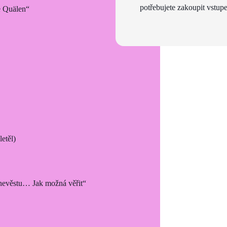
potřebujete zakoupit vstupe
ie Quälen“
etěl)
 nevěstu… Jak možná věřit“