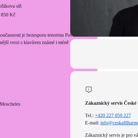
řákova síň
 850 Kč
oučasnosti je bezesporu tenorista Pavel
ější verzi s klavírem známé i méně
Zákaznický servis České 
z Moscheles
Tel.:
+420 227 059 227
E-mail:
info@ceskafilharm
Zákaznický servis je pro v