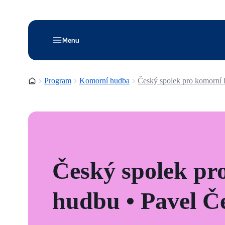
Menu
Domovská stránka
Program
Komorní hudba
Český spolek pro komorní 
Český spolek pr
hudbu • Pavel Č