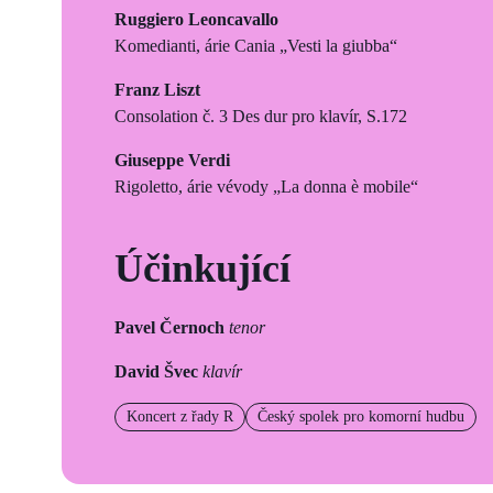
Ruggiero Leoncavallo
Komedianti, árie Cania „Vesti la giubba“
Franz Liszt
Consolation č. 3 Des dur pro klavír, S.172
Giuseppe Verdi
Rigoletto, árie vévody „La donna è mobile“
Účinkující
Pavel Černoch
tenor
David Švec
klavír
Koncert z řady R
Český spolek pro komorní hudbu