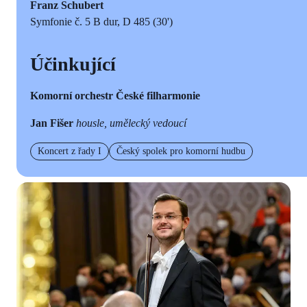
Franz Schubert
Symfonie č. 5 B dur, D 485 (30')
Účinkující
Komorní orchestr České filharmonie
Jan Fišer
housle, umělecký vedoucí
Koncert z řady I
Český spolek pro komorní hudbu