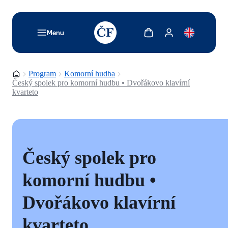
TODO: Add description for reader
Zobrazit košík
Zobrazit můj účet
Menu
Domovská stránka
Program
Komorní hudba
Český spolek pro komorní hudbu • Dvořákovo klavírní
kvarteto
Český spolek pro
komorní hudbu •
Dvořákovo klavírní
kvarteto