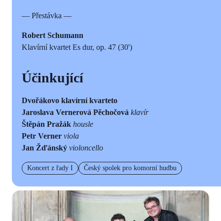
— Přestávka —
Robert Schumann
Klavírní kvartet Es dur, op. 47 (30')
Účinkující
Dvořákovo klavírní kvarteto
Jaroslava Vernerová Pěchočová
klavír
Štěpán Pražák
housle
Petr Verner
viola
Jan Žďánský
violoncello
Koncert z řady I
Český spolek pro komorní hudbu