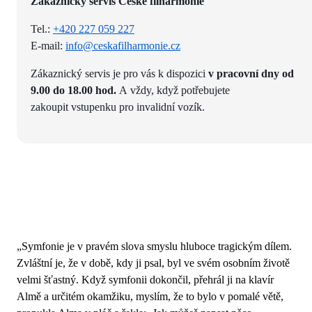
Zákaznický servis České filharmonie
Tel.:
+420 227 059 227
E-mail:
info@ceskafilharmonie.cz
Zákaznický servis je pro vás k dispozici
v pracovní dny od
9.00 do 18.00 hod.
A vždy, když potřebujete
zakoupit vstupenku pro invalidní vozík.
„Symfonie je v pravém slova smyslu hluboce tragickým dílem.
Zvláštní je, že v době, kdy ji psal, byl ve svém osobním životě
velmi šťastný. Když symfonii dokončil, přehrál ji na klavír
Almě a určitém okamžiku, myslím, že to bylo v pomalé větě,