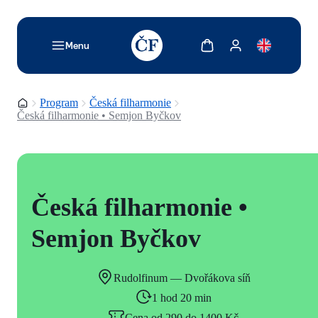
TODO: Add description for reader
Zobrazit košík
Zobrazit můj účet
Menu
Domovská stránka
Program
Česká filharmonie
Česká filharmonie • Semjon Byčkov
Česká filharmonie •
Semjon Byčkov
Rudolfinum — Dvořákova síň
1 hod 20 min
Cena od 290 do 1400 Kč