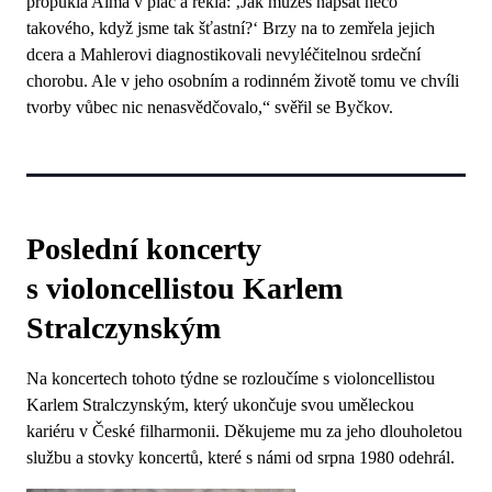
propukla Alma v pláč a řekla: ‚Jak můžeš napsat něco
takového, když jsme tak šťastní?‘ Brzy na to zemřela jejich
dcera a Mahlerovi diagnostikovali nevyléčitelnou srdeční
chorobu. Ale v jeho osobním a rodinném životě tomu ve chvíli
tvorby vůbec nic nenasvědčovalo,“ svěřil se Byčkov.
Poslední koncerty
s violoncellistou Karlem
Stralczynským
Na koncertech tohoto týdne se rozloučíme s violoncellistou
Karlem Stralczynským, který ukončuje svou uměleckou
kariéru v České filharmonii. Děkujeme mu za jeho dlouholetou
službu a stovky koncertů, které s námi od srpna 1980 odehrál.