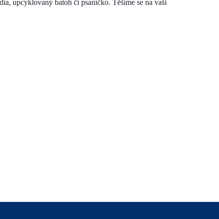
dia, upcyklovaný batoh či psaníčko. Těšíme se na vaši