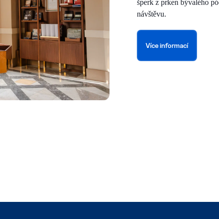
šperk z prken bývalého pó
návštěvu.
Více informací