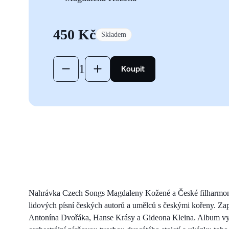
450 Kč
Skladem
TODO: Add label
1
TODO: Add label
Koupit
Nahrávka Czech Songs Magdaleny Kožené a České filharmoni
lidových písní českých autorů a umělců s českými kořeny. Za
Antonína Dvořáka, Hanse Krásy a Gideona Kleina. Album vy