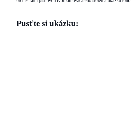
orchestrální písňovou tvorbou dvacátého století a ukázku toho
Pusťte si ukázku: