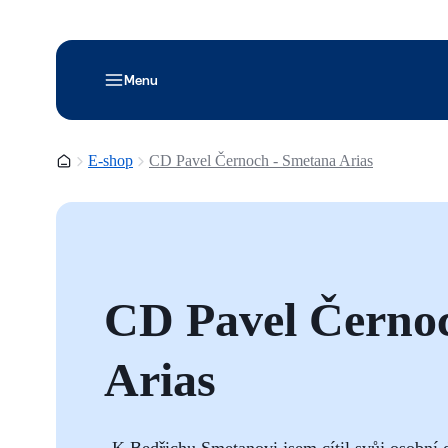
Menu
Domovská stránka
E-shop
CD Pavel Černoch - Smetana Arias
CD Pavel Černo
Arias
„K Bedřichu Smetanovi jsem cítil svůj osobní d