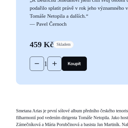
podařilo splatit právě v rok jeho významného 
Tomáše Netopila a dalších.“
— Pavel Černoch
459 Kč
Skladem
TODO: Add label
1
TODO: Add label
Koupit
Smetana Arias je první sólové album předního českého tenoris
filharmonií pod vedením dirigenta Tomáše Netopila. Jako host
Zámečníková a Mária Porubčinová a basista Jan Martiník. Nah