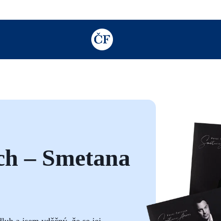
TODO: Add description for reader
ch – Smetana
luh a jsem vděčný, že se jej