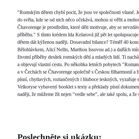
"Romským dětem chybí pocit, že jsou ve společnosti vítané. J
do světa, kde se od nich něco očekává, mohou si věřit a mohou
Čhavorenge je prostředím, které děti motivuje, aby se nevzdá
příběhu." S tímto krédem Ida Kelarová již pět let spolupracuj
dětem dát kýženou naději. Dosavadní bilance? Téměř 40 konce
Bělohlávkem, Alicí Nellis, Marthou Issovou ad.) a dalších m
životní příběhy desítek romských dětí a mladých lidí. Ti nacház
a objevují vlastní cestu. Po několika letních pobytech "Rom
a v Čechách se Čhavorenge společně s Českou filharmonií a ř
písní, chytlavých, roztančených i hluboce teskných, vyzařuje e
Velkoryse vybavený booklet s texty a překlady písní dokumentu
naději, že můžeme žít nejen "vedle sebe", ale také spolu, a 
Poslechněte si ukázku: