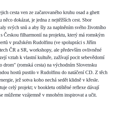
ejich cesta ven ze začarovaného kruhu osad a ghett
 něco dokázat, je jedna z nejtěžších cest. Sbor
valy svých snů a aby šly za naplněním svého životního
e s Českou filharmonií na projektu, který má romským
rtů v pražském Rudolfinu (ve spolupráci s Jiřím
ístech ČR a SR, workshopy, ale především ovlivněné
ejí vztah k vlastní kultuře, zažívají pocit sebevědomí
ano drom" (romská cesta) na východním Slovensku
adou hostů pustilo v Rudolfinu do natáčení CD. Z těch
nergie, jež sotva koho nechá sedět klidně v křesle.
je celý projekt; v bookletu otištěné reflexe dávají
že se můžeme vzájemně v mnohém inspirovat a učit.