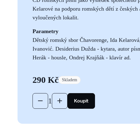
Kelarové na podporu romských dětí z českých a
vyloučených lokalit.
Parametry
Dětský romský sbor Čhavorenge, Ida Kelarová,
Ivanović. Desiderius Dužda - kytara, autor pís
Herák - housle, Ondrej Krajňák - klavír ad.
290 Kč
Skladem
TODO: Add label
1
TODO: Add label
Koupit