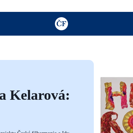
TODO: Add description for reader
a Kelarová:
rojektu České filharmonie a Idy