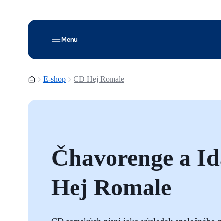
Menu
Domovská stránka
E-shop
CD Hej Romale
Čhavorenge a Id
Hej Romale
CD romských písní jako výsledek společného p