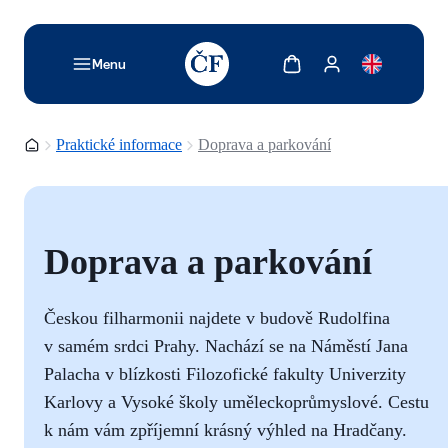
TODO: Add description for reader
Zobrazit košík
Zobrazit můj účet
Menu
Domovská stránka
Praktické informace
Doprava a parkování
Doprava a parkování
Českou filharmonii najdete v budově Rudolfina
v samém srdci Prahy. Nachází se na Náměstí Jana
Palacha v blízkosti Filozofické fakulty Univerzity
Karlovy a Vysoké školy uměleckoprůmyslové. Cestu
k nám vám zpříjemní krásný výhled na Hradčany.