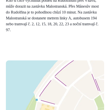
Kdo si chce vychutnat pohled na Rudolfinum přes Vltavu,
může dorazit na zastávku Malostranská. Přes Mánesův most
do Rudolfina je to pohodlnou chůzí 10 minut. Na zastávku
Malostranská se dostanete metrem linky A, autobusem 194
nebo tramvají č. 2, 12, 15, 18, 20, 22, 23 a noční tramvají č.
97.