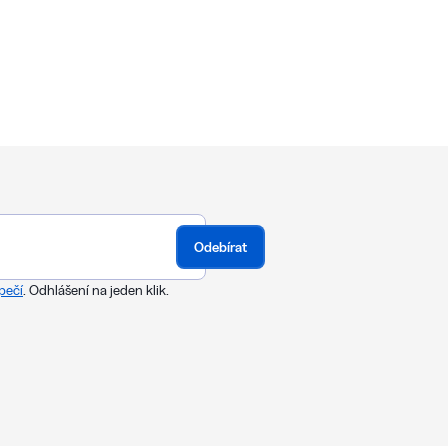
Odebírat
pečí
. Odhlášení na jeden klik.