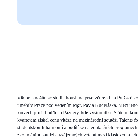
Viktor Janoštín se studiu houslí nejprve věnoval na Pražské 
umění v Praze pod vedením Mgr. Pavla Kudeláska. Mezi jeho ne
kurzech prof. Jindřicha Pazdery, kde vystoupil se Státním ko
kvartetem získal cenu vítěze na mezinárodní soutěži Talents 
studentskou filharmonií a podílí se na edukačních programech 
zkoumáním paralel a vzájemných vztahů mezi klasickou a li