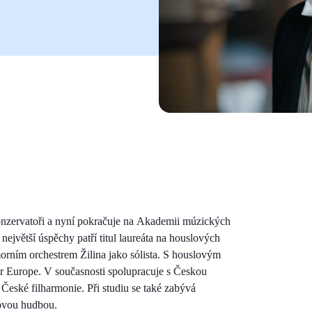
konzervatoři a nyní pokračuje na Akademii múzických
jvětší úspěchy patří titul laureáta na houslových
morním orchestrem Žilina jako sólista. S houslovým
for Europe. V současnosti spolupracuje s Českou
České filharmonie. Při studiu se také zabývá
dovou hudbou.