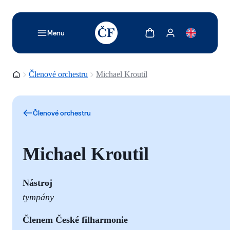
TODO: Add description for reader
Zobrazit košík
Zobrazit můj účet
Menu
Domovská stránka
Členové orchestru
Michael Kroutil
Členové orchestru
Michael Kroutil
Nástroj
tympány
Členem České filharmonie