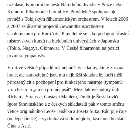
rozhlasu, Komorní orchestr Národního divadla v Praze nebo
Komorní filharmonie Pardubice. Pravidelně spolupracuje
rovněž s Tokijským filharmonickým orchestrem. V letech 2006
a 2007 se účastnil projektů Gewandhausorchesteru
s nahrávkami pro EuroArts. Pravidelně se jako pedagog účastní
mistrovských kurzů na hudebních universitách v Japonsku
(Tokio, Nagoya, Okinawa). V České filharmonii na pozici
prvního tympanisty.
V drtivé většině případů má nejradši ty skladby, které zrovna
hraje, ale samozřejmě jsou mu nejbližší skladatelé, kteří měli
přirozený cit a pochopení pro funkci jeho nástroje (tympánů)
v orchestru a „uměli pro něj psát“. Mezi takové autory řadí
Richarda Strausse, Gustava Mahlera, Dmitrije Šostakoviče,
Igora Stravinského a z českých skladatelů pak v tomto směru
velice originálního Leoše Janáčka a Josefa Suka. Rád pije čaje
(nejlépe čínské) a vychutnává si dobré jídlo, fascinuje ho stará
Čína a Asie.