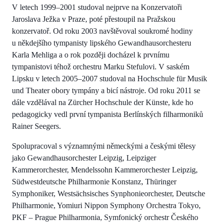
V letech 1999–2001 studoval nejprve na Konzervatoři
Jaroslava Ježka v Praze, poté přestoupil na Pražskou
konzervatoř. Od roku 2003 navštěvoval soukromé hodiny
u někdejšího tympanisty lipského Gewandhausorchesteru
Karla Mehliga a o rok později docházel k prvnímu
tympanistovi téhož orchestru Marku Stefulovi. V saském
Lipsku v letech 2005–2007 studoval na Hochschule für Musik
und Theater obory tympány a bicí nástroje. Od roku 2011 se
dále vzdělával na Zürcher Hochschule der Künste, kde ho
pedagogicky vedl první tympanista Berlínských filharmoniků
Rainer Seegers.
Spolupracoval s významnými německými a českými tělesy
jako Gewandhausorchester Leipzig, Leipziger
Kammerorchester, Mendelssohn Kammerorchester Leipzig,
Südwestdeutsche Philharmonie Konstanz, Thüringer
Symphoniker, Westsächsisches Synphonieorchester, Deutsche
Philharmonie, Yomiuri Nippon Symphony Orchestra Tokyo,
PKF – Prague Philharmonia, Symfonický orchestr Českého