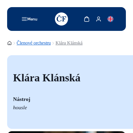
TODO: Add description for reader
Zobrazit košík
Zobrazit můj účet
Menu
Domovská stránka
Členové orchestru
Klára Klánská
Klára Klánská
Nástroj
housle