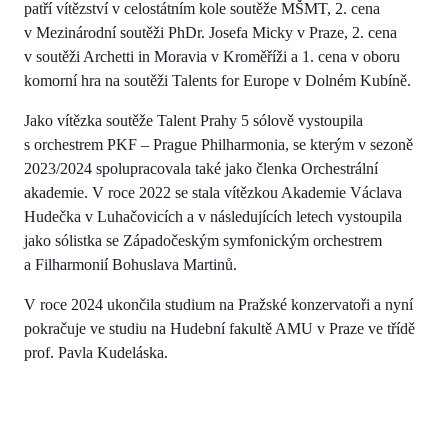
patří vítězství v celostátním kole soutěže MŠMT, 2. cena
v Mezinárodní soutěži PhDr. Josefa Micky v Praze, 2. cena
v soutěži Archetti in Moravia v Kroměříži a 1. cena v oboru
komorní hra na soutěži Talents for Europe v Dolném Kubíně.
Jako vítězka soutěže Talent Prahy 5 sólově vystoupila
s orchestrem PKF – Prague Philharmonia, se kterým v sezoně
2023/2024 spolupracovala také jako členka Orchestrální
akademie. V roce 2022 se stala vítězkou Akademie Václava
Hudečka v Luhačovicích a v následujících letech vystoupila
jako sólistka se Západočeským symfonickým orchestrem
a Filharmonií Bohuslava Martinů.
V roce 2024 ukončila studium na Pražské konzervatoři a nyní
pokračuje ve studiu na Hudební fakultě AMU v Praze ve třídě
prof. Pavla Kudeláska.