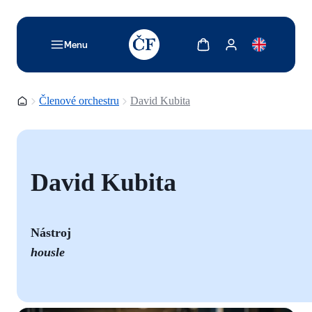
TODO: Add description for reader
Zobrazit košík
Zobrazit můj účet
Menu
Domovská stránka
Členové orchestru
David Kubita
David Kubita
Nástroj
housle