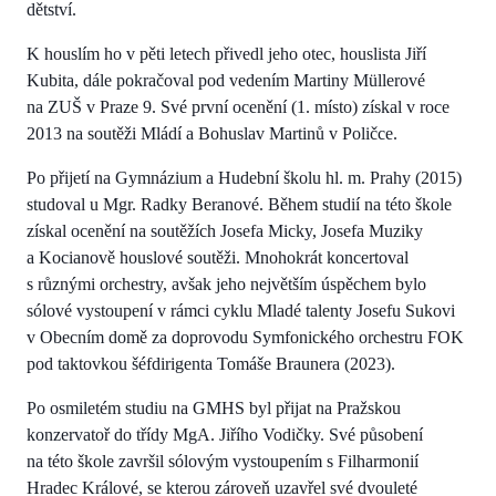
dětství.
K houslím ho v pěti letech přivedl jeho otec, houslista Jiří
Kubita, dále pokračoval pod vedením Martiny Müllerové
na ZUŠ v Praze 9. Své první ocenění (1. místo) získal v roce
2013 na soutěži Mládí a Bohuslav Martinů v Poličce.
Po přijetí na Gymnázium a Hudební školu hl. m. Prahy (2015)
studoval u Mgr. Radky Beranové. Během studií na této škole
získal ocenění na soutěžích Josefa Micky, Josefa Muziky
a Kocianově houslové soutěži. Mnohokrát koncertoval
s různými orchestry, avšak jeho největším úspěchem bylo
sólové vystoupení v rámci cyklu Mladé talenty Josefu Sukovi
v Obecním domě za doprovodu Symfonického orchestru FOK
pod taktovkou šéfdirigenta Tomáše Braunera (2023).
Po osmiletém studiu na GMHS byl přijat na Pražskou
konzervatoř do třídy MgA. Jiřího Vodičky. Své působení
na této škole završil sólovým vystoupením s Filharmonií
Hradec Králové, se kterou zároveň uzavřel své dvouleté