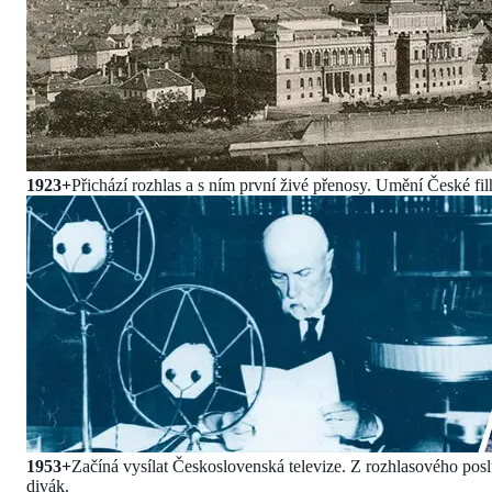
1923+
Přichází rozhlas a s ním první živé přenosy. Umění České fil
1953+
Začíná vysílat Československá televize. Z rozhlasového posl
divák.