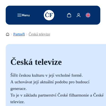
TODO: Add description for reader
Zobrazit košík
Zobrazit můj účet
Menu
Domovská stránka
Partneři
Česká televize
Česká televize
Šířit českou kulturu v její vrcholné formě.
A uchovávat její aktuální podobu pro budoucí
generace.
To je v základu partnerství České filharmonie a České
televize.