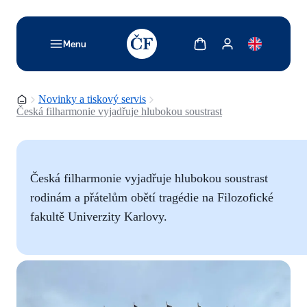
TODO: Add description for reader
Zobrazit košík
Zobrazit můj účet
Menu
Domovská stránka
Novinky a tiskový servis
Česká filharmonie vyjadřuje hlubokou soustrast
Česká filharmonie vyjadřuje hlubokou soustrast
rodinám a přátelům obětí tragédie na Filozofické
fakultě Univerzity Karlovy.