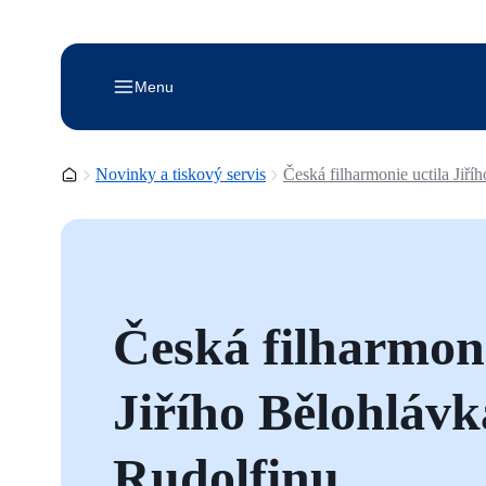
Menu
Domovská stránka
Novinky a tiskový servis
Česká filharmonie uctila Jiř
Česká filharmoni
Jiřího Bělohlávk
Rudolfinu