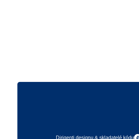
Logo
Dirigenti designu & skladatelé kódu