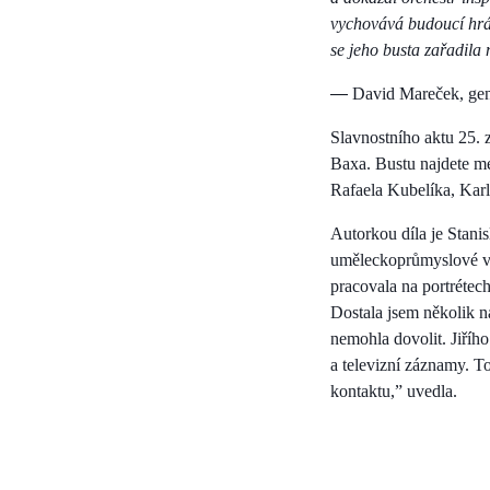
vychovává budoucí hráče
se jeho busta zařadila
—
David Mareček, gene
Slavnostního aktu 25. 
Baxa. Bustu najdete me
Rafaela Kubelíka, Kar
Autorkou díla je Stani
uměleckoprůmyslové v 
pracovala na portrétech
Dostala jsem několik na
nemohla dovolit. Jiříh
a televizní záznamy. To
kontaktu,” uvedla.