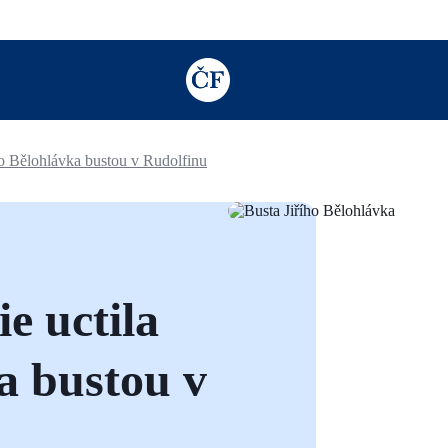
TODO: Add description for reader
ího Bělohlávka bustou v Rudolfinu
e uctila
a bustou v