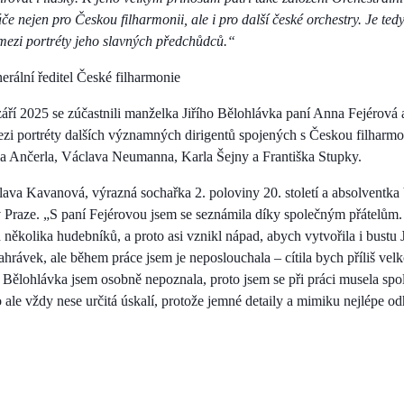
 nejen pro Českou filharmonii, ale i pro další české orchestry. Je tedy
 mezi portréty jeho slavných předchůdců.“
rální ředitel České filharmonie
září 2025 se zúčastnili manželka Jiřího Bělohlávka paní Anna Fejérová a
zi portréty dalších významných dirigentů spojených s Českou filharmo
la Ančerla, Václava Neumanna, Karla Šejny a Františka Stupky.
slava Kavanová, výrazná sochařka 2. poloviny 20. století a absolventk
Praze. „S paní Fejérovou jsem se seznámila díky společným přátelům.
 několika hudebníků, a proto asi vznikl nápad, abych vytvořila i bustu 
hrávek, ale během práce jsem je neposlouchala – cítila bych příliš velk
o Bělohlávka jsem osobně nepoznala, proto jsem se při práci musela spol
 ale vždy nese určitá úskalí, protože jemné detaily a mimiku nejlépe od