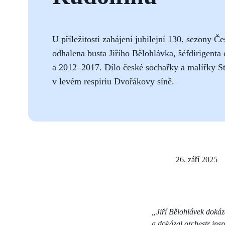
U příležitosti zahájení jubilejní 130. sezony Č
odhalena busta Jiřího Bělohlávka, šéfdirigenta
a 2012–2017. Dílo české sochařky a malířky S
v levém respiriu Dvořákovy síně.
26. září 2025
„Jiří Bělohlávek doká
a dokázal orchestr insp