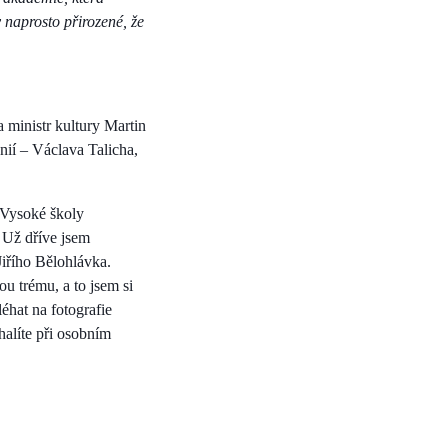
 naprosto přirozené, že
 ministr kultury Martin
nií – Václava Talicha,
a Vysoké školy
 Už dříve jsem
Jiřího Bělohlávka.
ou trému, a to jsem si
éhat na fotografie
halíte při osobním