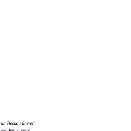
u uměleckou úroveň
í akademie, která