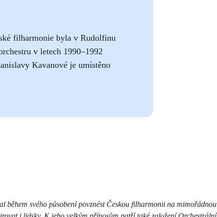
eské filharmonie byla v Rudolfinu
 orchestru v letech 1990–1992
tanislavy Kavanové je umístěno
zal během svého působení povznést Českou filharmonii na mimořádno
irovat i lidsky. K jeho velkým přínosům patří také založení Orchestráln