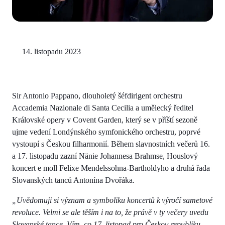
14. listopadu 2023
Sir Antonio Pappano, dlouholetý šéfdirigent orchestru
Accademia Nazionale di Santa Cecilia a umělecký ředitel
Královské opery v Covent Garden, který se v příští sezoně
ujme vedení Londýnského symfonického orchestru, poprvé
vystoupí s Českou filharmonií. Během slavnostních večerů 16.
a 17. listopadu zazní Nänie Johannesa Brahmse, Houslový
koncert e moll Felixe Mendelssohna-Bartholdyho a druhá řada
Slovanských tanců Antonína Dvořáka.
„Uvědomuji si význam a symboliku koncertů k výročí sametové
revoluce. Velmi se ale těším i na to, že právě v ty večery uvedu
Slovanské tance. Vím, co 17. listopad pro Českou republiku