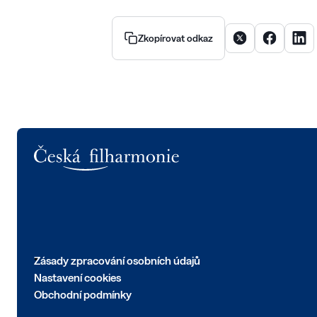
Sdílet článek na X
Sdílet člán
Sdíle
Zkopírovat odkaz
Logo
Zásady zpracování osobních údajů
Nastavení cookies
Obchodní podmínky