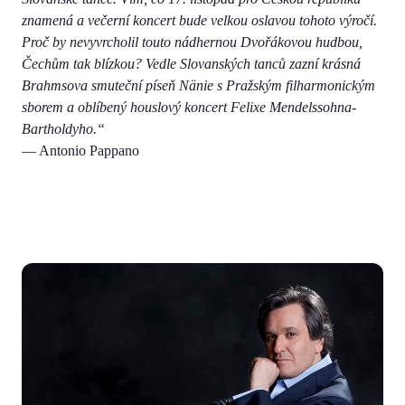
znamená a večerní koncert bude velkou oslavou tohoto výročí.
Proč by nevyvrcholil touto nádhernou Dvořákovou hudbou,
Čechům tak blízkou? Vedle Slovanských tanců zazní krásná
Brahmsova smuteční píseň Nänie s Pražským filharmonickým
sborem a oblíbený houslový koncert Felixe Mendelssohna-
Bartholdyho.“
— Antonio Pappano