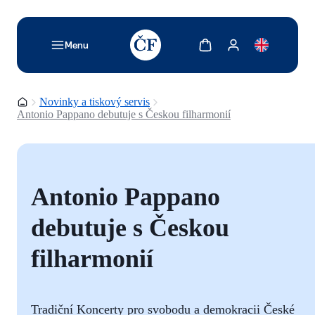
TODO: Add description for reader
Zobrazit košík
Zobrazit můj účet
Menu
Domovská stránka
Novinky a tiskový servis
Antonio Pappano debutuje s Českou filharmonií
Antonio Pappano
debutuje s Českou
filharmonií
Tradiční Koncerty pro svobodu a demokracii České