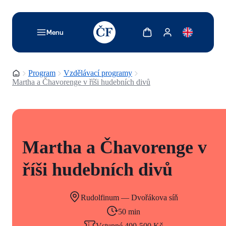
TODO: Add description for reader
Zobrazit košík
Zobrazit můj účet
Menu
Domovská stránka
Program
Vzdělávací programy
Martha a Čhavorenge v říši hudebních divů
Martha a Čhavorenge v
říši hudebních divů
Rudolfinum — Dvořákova síň
50 min
Vstupné 400-500 Kč