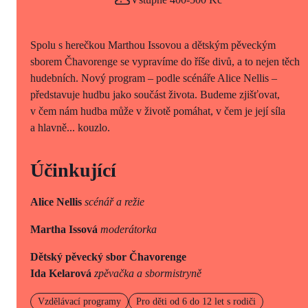
Spolu s herečkou Marthou Issovou a dětským pěveckým
sborem Čhavorenge se vypravíme do říše divů, a to nejen těch
hudebních. Nový program – podle scénáře Alice Nellis –
představuje hudbu jako součást života. Budeme zjišťovat,
v čem nám hudba může v životě pomáhat, v čem je její síla
a hlavně... kouzlo.
Účinkující
Alice Nellis
scénář a režie
Martha Issová
moderátorka
Dětský pěvecký sbor Čhavorenge
Ida Kelarová
zpěvačka a sbormistryně
Vzdělávací programy
Pro děti od 6 do 12 let s rodiči