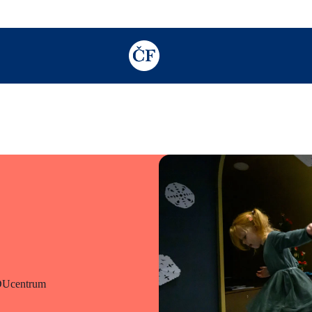
TODO: Add description for reader
DUcentrum