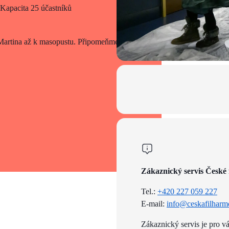
 Kapacita 25 účastníků
Martina až k masopustu. Připomeňme si
Zákaznický servis České 
Tel.:
+420 227 059 227
E-mail:
info@ceskafilharm
Zákaznický servis je pro v