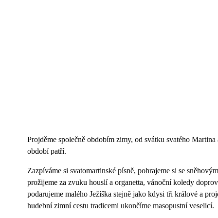
Projděme společně obdobím zimy, od svátku svatého Martina a
období patří.
Zazpíváme si svatomartinské písně, pohrajeme si se sněhovým
prožijeme za zvuku houslí a organetta, vánoční koledy dopr
podarujeme malého Ježíška stejně jako kdysi tři králové a p
hudební zimní cestu tradicemi ukončíme masopustní veselicí.