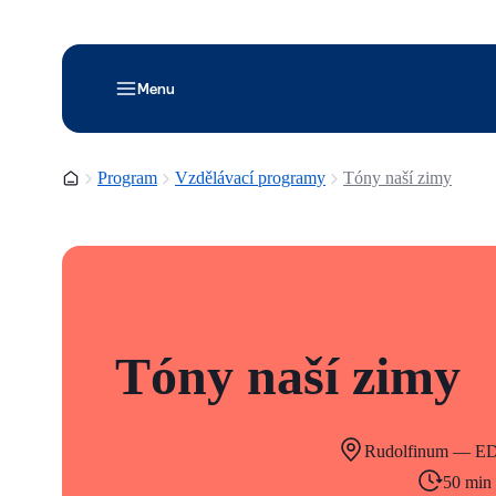
Menu
Domovská stránka
Program
Vzdělávací programy
Tóny naší zimy
Tóny naší zimy
Rudolfinum — E
50 min